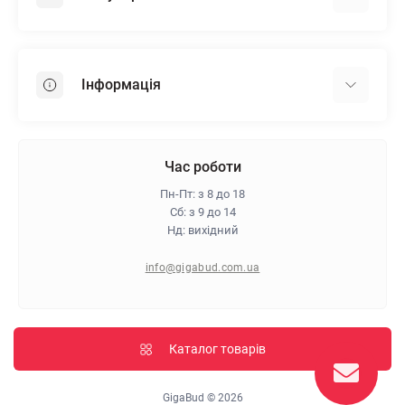
Гіпсокартон
OSB
Інформація
Пінопласт
Пінополістирол
Доставка
Мінеральна вата
Оплата
Час роботи
Клей для плитки
Контакти
Пн-Пт: з 8 до 18
Гарантія та повернення
Сб: з 9 до 14
Нд: вихідний
Про магазин
Політика конфіденційності
info@gigabud.com.ua
Відгуки
Блог
Карта сайту
Каталог товарів
Виробники
GigaBud © 2026