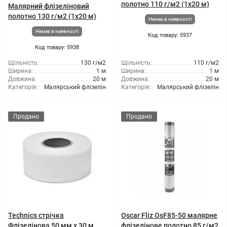
полотно 110 г/м2 (1x20 м)
Малярний флізеліновий
полотно 130 г/м2 (1x20 м)
Немає в наявності
Немає в наявності
Код товару: 5937
Код товару: 5938
Щільність:
130 г/м2
Щільність:
110 г/м2
Ширина:
1 м
Ширина:
1 м
Довжина:
20 м
Довжина:
20 м
Категорія:
Малярський флізелін
Категорія:
Малярський флізелін
Продано
Продано
Technics стрічка
Oscar Fliz OsF85-50 малярне
Флізелінова 50 мм х 30 м
флізелінове полотно 85 г/м2