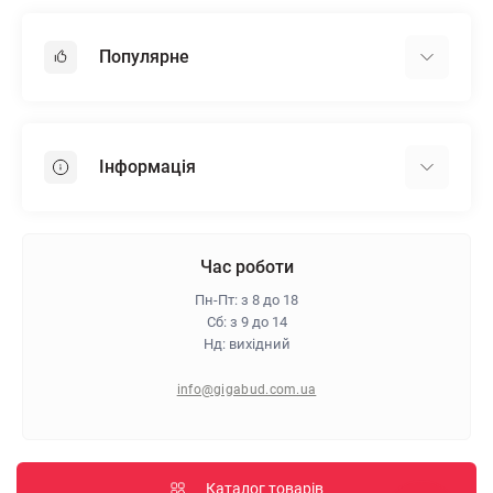
Популярне
Гіпсокартон
OSB
Інформація
Пінопласт
Пінополістирол
Доставка
Мінеральна вата
Оплата
Час роботи
Клей для плитки
Контакти
Пн-Пт: з 8 до 18
Гарантія та повернення
Сб: з 9 до 14
Нд: вихідний
Про магазин
Політика конфіденційності
info@gigabud.com.ua
Відгуки
Блог
Карта сайту
Каталог товарів