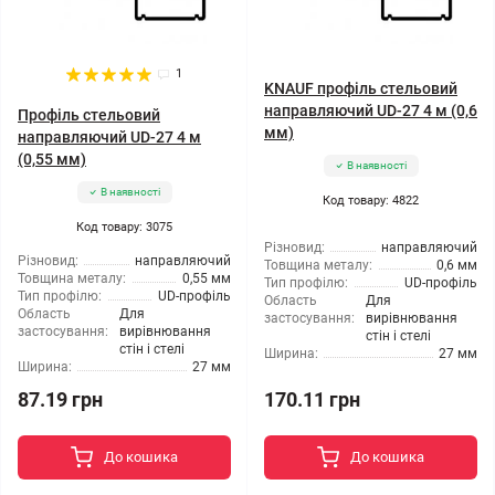
1
KNAUF профіль стельовий
направляючий UD-27 4 м (0,6
Профіль стельовий
мм)
направляючий UD-27 4 м
(0,55 мм)
В наявності
В наявності
Код товару: 4822
Код товару: 3075
Різновид:
направляючий
Різновид:
направляючий
Товщина металу:
0,6 мм
Товщина металу:
0,55 мм
Тип профілю:
UD-профіль
Тип профілю:
UD-профіль
Область
Для
Область
Для
застосування:
вирівнювання
застосування:
вирівнювання
стін і стелі
стін і стелі
Ширина:
27 мм
Ширина:
27 мм
87.19 грн
170.11 грн
До кошика
До кошика