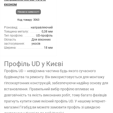
економ
Немає в наявності
Код товару: 3063
Різновид:
направляючий
Товщина металу:
0,38 мм
Тип профілю:
UD-профіль
Область
Для віконних
застосування:
укосів
Ширина:
18 мм
Профіль UD у Києві
Профіль UD – невід'ємна частина будь-якого сучасного
будівництва та ремонту. Він використовується для монтажу
гіпсокартонних конструкцій, забезпечуючи надійну основу для
встановлення. Правильний вибір профілю впливає на
довговічність та якість виконаних робіт, тому багато фахівців
прагнуть купити саме якісний профіль UD. У нашому інтернет-
магазині Гігабуд ви можете замовити профіль зі швидкою