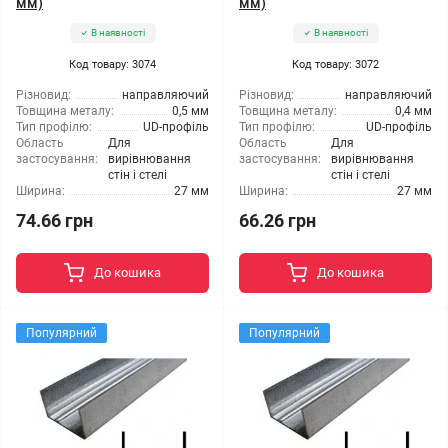
мм)
мм)
В наявності
В наявності
Код товару: 3074
Код товару: 3072
Різновид:
направляючий
Різновид:
направляючий
Товщина металу:
0,5 мм
Товщина металу:
0,4 мм
Тип профілю:
UD-профіль
Тип профілю:
UD-профіль
Область
Для
Область
Для
застосування:
вирівнювання
застосування:
вирівнювання
стін і стелі
стін і стелі
Ширина:
27 мм
Ширина:
27 мм
74.66 грн
66.26 грн
До кошика
До кошика
Популярний
Популярний