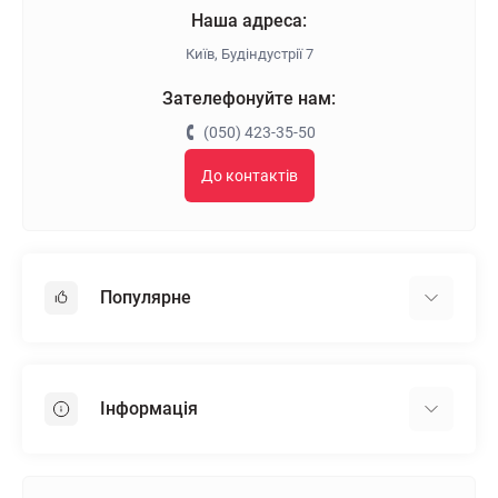
Наша адреса:
Київ, Будіндустрії 7
Зателефонуйте нам:
(050) 423-35-50
До контактів
Популярне
Гіпсокартон
OSB
Інформація
Пінопласт
Пінополістирол
Доставка
Мінеральна вата