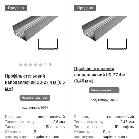
Продано
Продано
2
Профіль стельовий
направляючий UD-27 4 м
Профіль стельовий
(0,45 мм)
направляючий UD-27 4 м (0,6
мм)
Немає в наявності
Немає в наявності
Код товару: 3073
Код товару: 6867
Різновид:
направляючий
Різновид:
направляючий
Товщина металу:
0,6 мм
Товщина металу:
0,45 мм
Тип профілю:
UD-профіль
Тип профілю:
UD-профіль
Область
Для
Область
Для
застосування:
вирівнювання
застосування:
вирівнювання