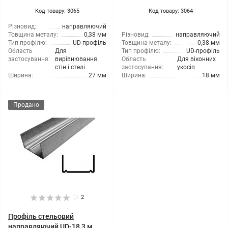
Код товару: 3065
Код товару: 3064
Різновид:
направляючий
Товщина металу:
0,38 мм
Різновид:
направляючий
Тип профілю:
UD-профіль
Товщина металу:
0,38 мм
Область
Для
Тип профілю:
UD-профіль
застосування:
вирівнювання
Область
Для віконних
стін і стелі
застосування:
укосів
Ширина:
27 мм
Ширина:
18 мм
Продано
2
Профіль стельовий
направляючий UD-18 3 м