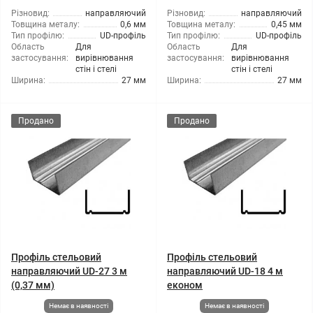
Різновид:
направляючий
Різновид:
направляючий
Товщина металу:
0,6 мм
Товщина металу:
0,45 мм
Тип профілю:
UD-профіль
Тип профілю:
UD-профіль
Область
Для
Область
Для
застосування:
вирівнювання
застосування:
вирівнювання
стін і стелі
стін і стелі
Ширина:
27 мм
Ширина:
27 мм
Продано
Продано
Профіль стельовий
Профіль стельовий
направляючий UD-27 3 м
направляючий UD-18 4 м
(0,37 мм)
економ
Немає в наявності
Немає в наявності