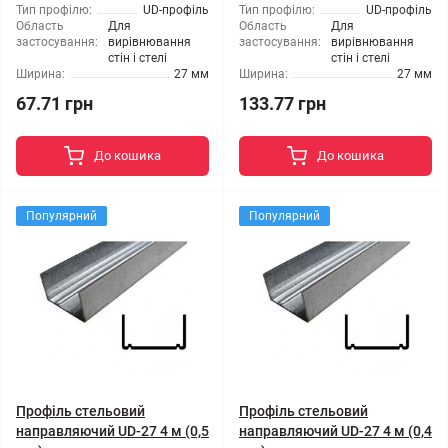
Тип профілю:
UD-профіль
Тип профілю:
UD-профіль
Область
Для
Область
Для
застосування:
вирівнювання
застосування:
вирівнювання
стін і стелі
стін і стелі
Ширина:
27 мм
Ширина:
27 мм
67.71 грн
133.77 грн
До кошика
До кошика
Популярний
Популярний
Профіль стельовий
Профіль стельовий
направляючий UD-27 4 м (0,5
направляючий UD-27 4 м (0,4