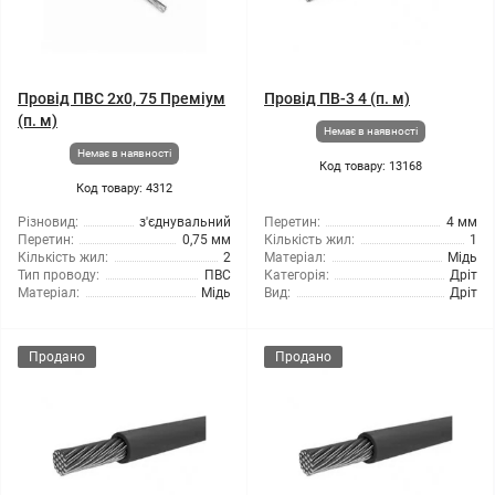
Провід ПВС 2x0, 75 Преміум
Провід ПВ-3 4 (п. м)
(п. м)
Немає в наявності
Немає в наявності
Код товару: 13168
Код товару: 4312
Різновид:
з'єднувальний
Перетин:
4 мм
Перетин:
0,75 мм
Кількість жил:
1
Кількість жил:
2
Матеріал:
Мідь
Тип проводу:
ПВС
Категорія:
Дріт
Матеріал:
Мідь
Вид:
Дріт
Продано
Продано