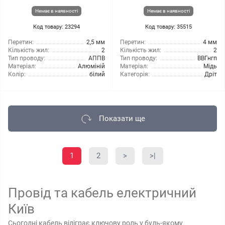
Немає в наявності
Немає в наявності
Код товару: 23294
Код товару: 35515
Перетин:
2,5 мм
Перетин:
4 мм
Кількість жил:
2
Кількість жил:
2
Тип проводу:
АППВ
Тип проводу:
ВВГнгп
Матеріал:
Алюміній
Матеріал:
Мідь
Колір:
білий
Категорія:
Дріт
Показати ще
1
2
>
>|
Провід та кабель електричний
Київ
Сьогодні кабель відіграє ключову роль у будь-якому