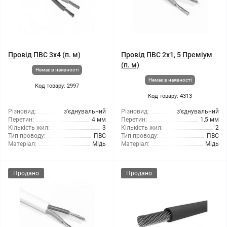
Провід ПВС 3x4 (п. м)
Провід ПВС 2x1, 5 Преміум
(п. м)
Немає в наявності
Немає в наявності
Код товару: 2997
Код товару: 4313
Різновид:
з'єднувальний
Різновид:
з'єднувальний
Перетин:
4 мм
Перетин:
1,5 мм
Кількість жил:
3
Кількість жил:
2
Тип проводу:
ПВС
Тип проводу:
ПВС
Матеріал:
Мідь
Матеріал:
Мідь
Продано
Продано