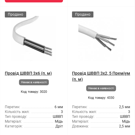
Продано
Продано
Провід ШВВП 3x6 (п. м)
Провід ШВВП 3x2, 5 Преміум
(п. м)
Немає в наявності
Немає в наявності
Код товару: 3020
Код товару: 4330
Перетин:
6 мм
Перетин:
2,5 мм
Кількість жил:
3
Кількість жил:
3
Тип проводу:
ШВВП
Тип проводу:
ШВВП
Матеріал:
Мідь
Матеріал:
Мідь
Категорія:
Дріт
Довжина:
2,5 мм