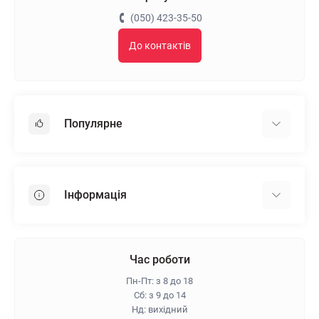
(050) 423-35-50
До контактів
Популярне
Гіпсокартон
OSB
Інформація
Пінопласт
Пінополістирол
Доставка
Мінеральна вата
Оплата
Час роботи
Клей для плитки
Контакти
Пн-Пт: з 8 до 18
Гарантія та повернення
Сб: з 9 до 14
Нд: вихідний
Про магазин