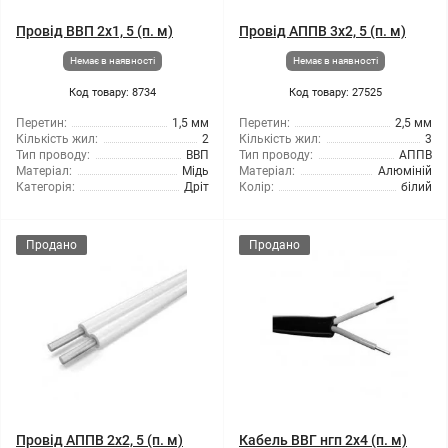
Провід ВВП 2x1, 5 (п. м)
Провід АППВ 3x2, 5 (п. м)
Немає в наявності
Немає в наявності
Код товару: 8734
Код товару: 27525
Перетин:
1,5 мм
Перетин:
2,5 мм
Кількість жил:
2
Кількість жил:
3
Тип проводу:
ВВП
Тип проводу:
АППВ
Матеріал:
Мідь
Матеріал:
Алюміній
Категорія:
Дріт
Колір:
білий
Продано
Продано
Провід АППВ 2x2, 5 (п. м)
Кабель ВВГ нгп 2x4 (п. м)