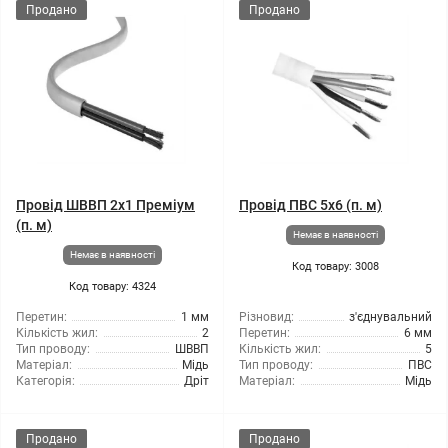
Продано
Продано
Провід ШВВП 2x1 Преміум
Провід ПВС 5x6 (п. м)
(п. м)
Немає в наявності
Немає в наявності
Код товару: 3008
Код товару: 4324
Перетин:
1 мм
Різновид:
з'єднувальний
Кількість жил:
2
Перетин:
6 мм
Тип проводу:
ШВВП
Кількість жил:
5
Матеріал:
Мідь
Тип проводу:
ПВС
Категорія:
Дріт
Матеріал:
Мідь
Продано
Продано