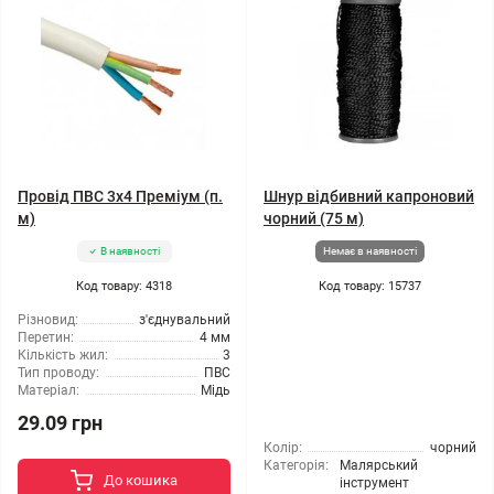
Провід ПВС 3x4 Преміум (п.
Шнур відбивний капроновий
м)
чорний (75 м)
В наявності
Немає в наявності
Код товару: 4318
Код товару: 15737
Різновид:
з'єднувальний
Перетин:
4 мм
Кількість жил:
3
Тип проводу:
ПВС
Матеріал:
Мідь
29.09 грн
Колір:
чорний
Категорія:
Малярський
До кошика
інструмент