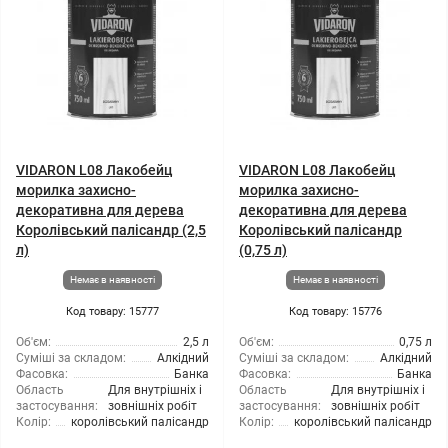
VIDARON L08 Лакобейц
VIDARON L08 Лакобейц
морилка захисно-
морилка захисно-
декоративна для дерева
декоративна для дерева
Королівський палісандр (2,5
Королівський палісандр
л)
(0,75 л)
Немає в наявності
Немає в наявності
Код товару: 15777
Код товару: 15776
Об'єм:
2,5 л
Об'єм:
0,75 л
Суміші за складом:
Алкідний
Суміші за складом:
Алкідний
Фасовка:
Банка
Фасовка:
Банка
Область
Для внутрішніх і
Область
Для внутрішніх і
застосування:
зовнішніх робіт
застосування:
зовнішніх робіт
Колір:
королівський палісандр
Колір:
королівський палісандр