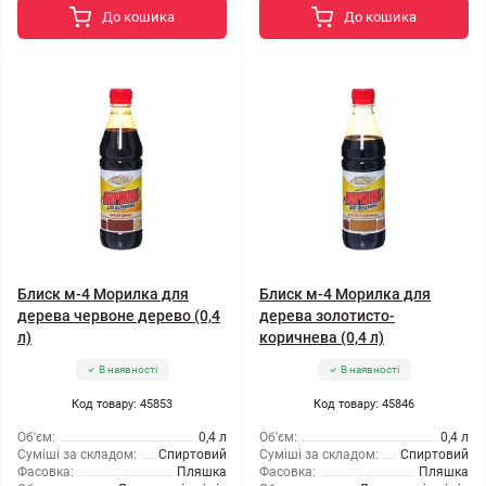
До кошика
До кошика
Блиск м-4 Морилка для
Блиск м-4 Морилка для
дерева червоне дерево (0,4
дерева золотисто-
л)
коричнева (0,4 л)
В наявності
В наявності
Код товару: 45853
Код товару: 45846
Об'єм:
0,4 л
Об'єм:
0,4 л
Суміші за складом:
Спиртовий
Суміші за складом:
Спиртовий
Фасовка:
Пляшка
Фасовка:
Пляшка