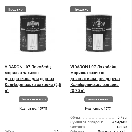
Продано
Продано
VIDARON L07 Лакобейц
VIDARON L07 Лакобейц
морилка захисно-
морилка захисно-
декоративна для дерева
декоративна для дерева
Каліфорнійська секвойа (2,5
Каліфорнійська секвойа
л)
(0,75 л)
Немає в наявності
Немає в наявності
Код товару: 15775
Код товару: 15774
Об'єм:
0,75 л
Суміші за складом:
Алкідний
Фасовка:
Банка
Об'єм:
2,5 л
Область
Для внутрішніх і