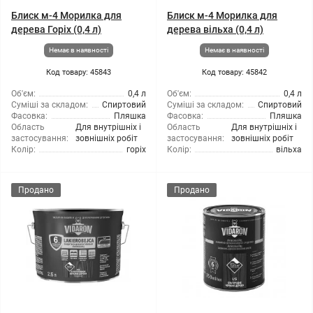
Блиск м-4 Морилка для
Блиск м-4 Морилка для
дерева Горіх (0,4 л)
дерева вільха (0,4 л)
Немає в наявності
Немає в наявності
Код товару: 45843
Код товару: 45842
Об'єм:
0,4 л
Об'єм:
0,4 л
Суміші за складом:
Спиртовий
Суміші за складом:
Спиртовий
Фасовка:
Пляшка
Фасовка:
Пляшка
Область
Для внутрішніх і
Область
Для внутрішніх і
застосування:
зовнішніх робіт
застосування:
зовнішніх робіт
Колір:
горіх
Колір:
вільха
Продано
Продано