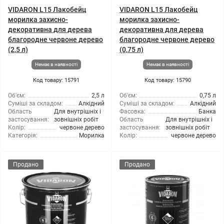
VIDARON L15 Лакобейц
VIDARON L15 Лакобейц
морилка захисно-
морилка захисно-
декоративна для дерева
декоративна для дерева
благородне червоне дерево
благородне червоне дерево
(2,5 л)
(0,75 л)
Немає в наявності
Немає в наявності
Код товару: 15791
Код товару: 15790
Об'єм:
2,5 л
Об'єм:
0,75 л
Суміші за складом:
Алкідний
Суміші за складом:
Алкідний
Область
Для внутрішніх і
Фасовка:
Банка
застосування:
зовнішніх робіт
Область
Для внутрішніх і
Колір:
червоне дерево
застосування:
зовнішніх робіт
Категорія:
Морилка
Колір:
червоне дерево
Продано
Продано