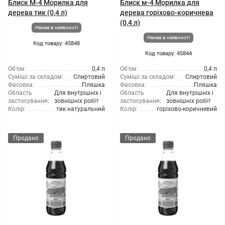
Блиск М-4 Морилка для
Блиск м-4 Морилка для
дерева тик (0,4 л)
дерева горіхово-коричнева
(0,4 л)
Немає в наявності
Немає в наявності
Код товару: 45848
Код товару: 45844
Об'єм:
0,4 л
Об'єм:
0,4 л
Суміші за складом:
Спиртовий
Суміші за складом:
Спиртовий
Фасовка:
Пляшка
Фасовка:
Пляшка
Область
Для внутрішніх і
Область
Для внутрішніх і
застосування:
зовнішніх робіт
застосування:
зовнішніх робіт
Колір:
тик натуральний
Колір:
горіхово-коричневий
Продано
Продано