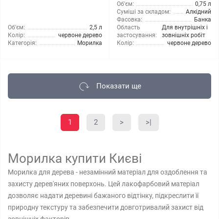
Об'єм:
0,75 л
Суміші за складом:
Алкідний
Фасовка:
Банка
Об'єм:
2,5 л
Область
Для внутрішніх і
Колір:
червоне дерево
застосування:
зовнішніх робіт
Категорія:
Морилка
Колір:
червоне дерево
Показати ще
1
2
>
>|
Морилка купити Києві
Морилка для дерева - незамінний матеріал для оздоблення та
захисту дерев'яних поверхонь. Цей лакофарбовий матеріал
дозволяє надати деревині бажаного відтінку, підкреслити її
природну текстуру та забезпечити довготривалий захист від