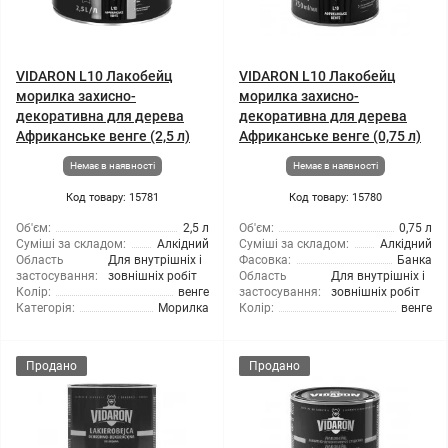
VIDARON L10 Лакобейц
VIDARON L10 Лакобейц
морилка захисно-
морилка захисно-
декоративна для дерева
декоративна для дерева
Африканське венге (2,5 л)
Африканське венге (0,75 л)
Немає в наявності
Немає в наявності
Код товару: 15781
Код товару: 15780
Об'єм:
2,5 л
Об'єм:
0,75 л
Суміші за складом:
Алкідний
Суміші за складом:
Алкідний
Область
Для внутрішніх і
Фасовка:
Банка
застосування:
зовнішніх робіт
Область
Для внутрішніх і
Колір:
венге
застосування:
зовнішніх робіт
Категорія:
Морилка
Колір:
венге
Продано
Продано