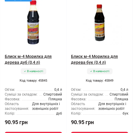
Блиск м-4 Морилка для
Блиск м-4 Морилка для
дерева дуб (0,4 л)
дерева бук (0,4 л)
В наявності
В наявності
Код товару: 45845
Код товару: 45849
Об'єм:
0,4 л
Об'єм:
0,4 л
Суміші за складом:
Спиртовий
Суміші за складом:
Спиртовий
Фасовка:
Пляшка
Фасовка:
Пляшка
Область
Для внутрішніх і
Область
Для внутрішніх і
застосування:
зовнішніх робіт
застосування:
зовнішніх робіт
Колір:
дуб
Колір:
бук
90.95 грн
90.95 грн