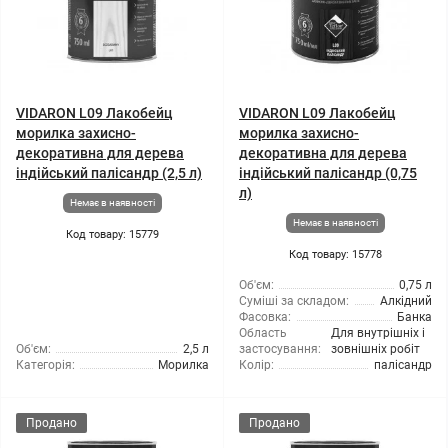
VIDARON L09 Лакобейц
VIDARON L09 Лакобейц
морилка захисно-
морилка захисно-
декоративна для дерева
декоративна для дерева
індійський палісандр (2,5 л)
індійський палісандр (0,75
л)
Немає в наявності
Немає в наявності
Код товару: 15779
Код товару: 15778
Об'єм:
0,75 л
Суміші за складом:
Алкідний
Фасовка:
Банка
Область
Для внутрішніх і
Об'єм:
2,5 л
застосування:
зовнішніх робіт
Категорія:
Морилка
Колір:
палісандр
Продано
Продано