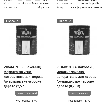
Колір:
каліфорнійська секвоя
застосування:
зовнішніх робіт
Категорія:
Морилка
Колір:
каліфорнійська секвоя
Продано
Продано
VIDARON L06 Лакобейц
VIDARON L06 Лакобейц
морилка захисно-
морилка захисно-
декоративна для дерева
декоративна для дерева
Американське червоне
Американське червоне
дерево (2,5 л)
дерево (0,75 л)
Немає в наявності
Немає в наявності
Код товару: 15773
Код товару: 15772