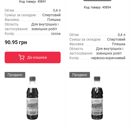
Код товару: 45841
Код товару: 45854
Об'єм:
0,4 л
Суміші за складом:
Спиртовий
Фасовка:
Пляшка
Область
Для внутрішніх і
застосування:
зовнішніх робіт
Колір:
сосна
Об'єм:
0,4 л
Суміші за складом:
Спиртовий
90.95 грн
Фасовка:
Пляшка
Область
Для внутрішніх і
застосування:
зовнішніх робіт
До кошика
Колір:
червоно-коричневий
Продано
Продано