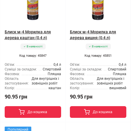
Блиск м-4 Морилка для
Блиск м-4 Морилка для
дерева каштан (0,4 л)
дерева вишня (0,4 л)
В наявності
В наявності
Код товару: 45847
Код товару: 45851
Об'єм:
0,4 л
Об'єм:
0,4 л
Суміші за складом:
Спиртовий
Суміші за складом:
Спиртовий
Фасовка:
Пляшка
Фасовка:
Пляшка
Область
Для внутрішніх і
Область
Для внутрішніх і
застосування:
зовнішніх робіт
застосування:
зовнішніх робіт
Колір:
каштан
Колір:
вишневий
90.95 грн
90.95 грн
До кошика
До кошика
Популярний