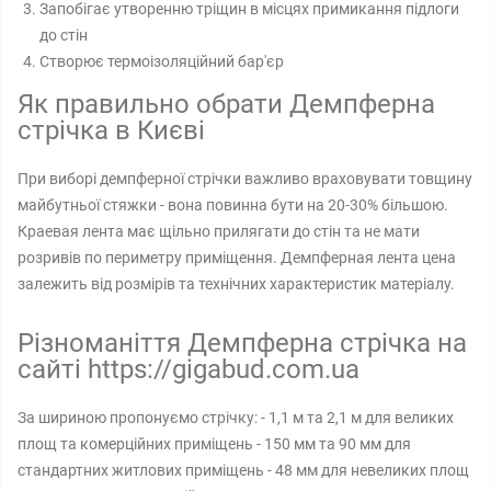
Запобігає утворенню тріщин в місцях примикання підлоги
до стін
Створює термоізоляційний бар'єр
Як правильно обрати Демпферна
стрічка в Києві
При виборі демпферної стрічки важливо враховувати товщину
майбутньої стяжки - вона повинна бути на 20-30% більшою.
Краевая лента має щільно прилягати до стін та не мати
розривів по периметру приміщення. Демпферная лента цена
залежить від розмірів та технічних характеристик матеріалу.
Різноманіття Демпферна стрічка на
сайті https://gigabud.com.ua
За шириною пропонуємо стрічку: - 1,1 м та 2,1 м для великих
площ та комерційних приміщень - 150 мм та 90 мм для
стандартних житлових приміщень - 48 мм для невеликих площ