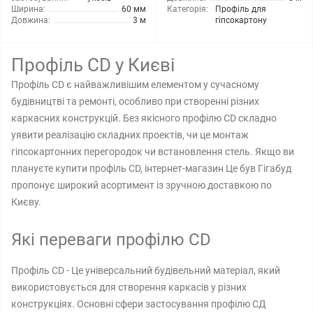
Ширина:
60 мм
Категорія:
Профіль для
Довжина:
3 м
гіпсокартону
Профіль CD у Києві
Профіль CD є найважливішим елементом у сучасному
будівництві та ремонті, особливо при створенні різних
каркасних конструкцій. Без якісного профілю CD складно
уявити реалізацію складних проектів, чи це монтаж
гіпсокартонних перегородок чи встановлення стель. Якщо ви
плануєте купити профіль CD, інтернет-магазин Це був Гігабуд
пропонує широкий асортимент із зручною доставкою по
Києву.
Які переваги профілю CD
Профіль CD - Це універсальний будівельний матеріал, який
використовується для створення каркасів у різних
конструкціях. Основні сфери застосування профілю СД