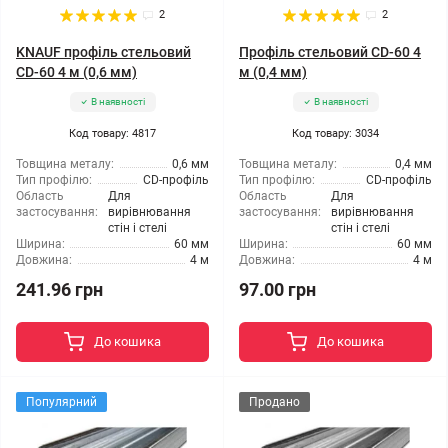
2
2
KNAUF профіль стельовий
Профіль стельовий CD-60 4
CD-60 4 м (0,6 мм)
м (0,4 мм)
В наявності
В наявності
Код товару: 4817
Код товару: 3034
Товщина металу:
0,6 мм
Товщина металу:
0,4 мм
Тип профілю:
CD-профіль
Тип профілю:
CD-профіль
Область
Для
Область
Для
застосування:
вирівнювання
застосування:
вирівнювання
стін і стелі
стін і стелі
Ширина:
60 мм
Ширина:
60 мм
Довжина:
4 м
Довжина:
4 м
241.96 грн
97.00 грн
До кошика
До кошика
Популярний
Продано