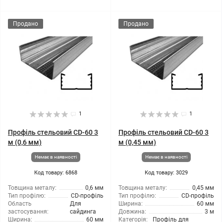
Продано
Продано
1
1
Профіль стельовий CD-60 3
Профіль стельовий CD-60 3
м (0,6 мм)
м (0,45 мм)
Немає в наявності
Немає в наявності
Код товару: 6868
Код товару: 3029
Товщина металу:
0,6 мм
Товщина металу:
0,45 мм
Тип профілю:
CD-профіль
Тип профілю:
CD-профіль
Область
Для
Ширина:
60 мм
застосування:
сайдинга
Довжина:
3 м
Ширина:
60 мм
Категорія:
Профіль для