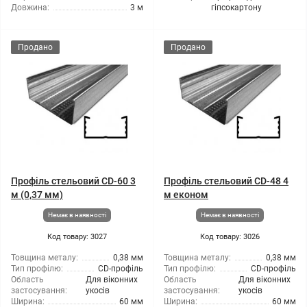
Довжина:
3 м
гіпсокартону
Продано
Продано
Профіль стельовий CD-60 3
Профіль стельовий CD-48 4
м (0,37 мм)
м економ
Немає в наявності
Немає в наявності
Код товару: 3027
Код товару: 3026
Товщина металу:
0,38 мм
Товщина металу:
0,38 мм
Тип профілю:
CD-профіль
Тип профілю:
CD-профіль
Область
Для віконних
Область
Для віконних
застосування:
укосів
застосування:
укосів
Ширина:
60 мм
Ширина:
60 мм