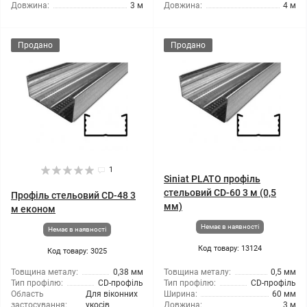
Довжина:
3 м
Довжина:
4 м
Продано
Продано
1
Siniat PLATO профіль
стельовий CD-60 3 м (0,5
Профіль стельовий CD-48 3
мм)
м економ
Немає в наявності
Немає в наявності
Код товару: 13124
Код товару: 3025
Товщина металу:
0,38 мм
Товщина металу:
0,5 мм
Тип профілю:
CD-профіль
Тип профілю:
CD-профіль
Область
Для віконних
Ширина:
60 мм
застосування:
укосів
Довжина:
3 м