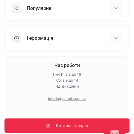
Популярне
Гіпсокартон
OSB
Інформація
Пінопласт
Пінополістирол
Доставка
Мінеральна вата
Оплата
Час роботи
Клей для плитки
Контакти
Пн-Пт: з 8 до 18
Гарантія та повернення
Сб: з 9 до 14
Нд: вихідний
Про магазин
Політика конфіденційності
info@gigabud.com.ua
Відгуки
Блог
Карта сайту
Каталог товарів
Виробники