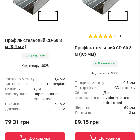
1
Профіль стельовий CD-60 3
м (0,4 мм)
Профіль стельовий CD-60 3
м (0,5 мм)
В наявності
В наявності
Код товару: 3028
Код товару: 3030
Товщина металу:
0,4 мм
Товщина металу:
0,5 мм
Тип профілю:
CD-профіль
Тип профілю:
CD-профіль
Область
Для
Область
Для
застосування:
вирівнювання
застосування:
вирівнювання
стін і стелі
стін і стелі
Ширина:
60 мм
Ширина:
60 мм
Довжина:
3 м
Довжина:
3 м
79.31 грн
89.15 грн
До кошика
До кошика