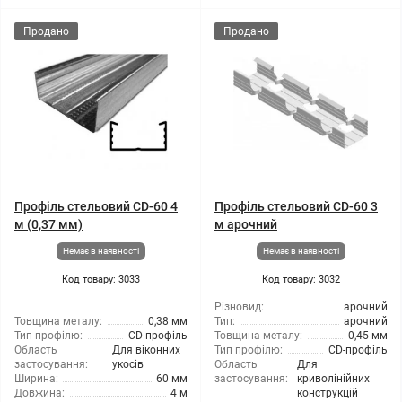
Продано
Продано
Профіль стельовий CD-60 4
Профіль стельовий CD-60 3
м (0,37 мм)
м арочний
Немає в наявності
Немає в наявності
Код товару: 3033
Код товару: 3032
Різновид:
арочний
Товщина металу:
0,38 мм
Тип:
арочний
Тип профілю:
CD-профіль
Товщина металу:
0,45 мм
Область
Для віконних
Тип профілю:
CD-профіль
застосування:
укосів
Область
Для
Ширина:
60 мм
застосування:
криволінійних
Довжина:
4 м
конструкцій