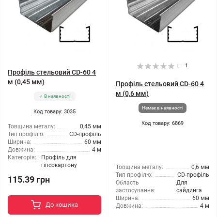
1
Профіль стельовий CD-60 4
м (0,45 мм)
Профіль стельовий CD-60 4
м (0,6 мм)
В наявності
Немає в наявності
Код товару: 3035
Код товару: 6869
Товщина металу:
0,45 мм
Тип профілю:
CD-профіль
Ширина:
60 мм
Довжина:
4 м
Категорія:
Профіль для
гіпсокартону
Товщина металу:
0,6 мм
Тип профілю:
CD-профіль
115.39 грн
Область
Для
застосування:
сайдинга
Ширина:
60 мм
До кошика
Довжина:
4 м