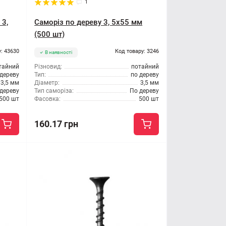
1
 3,
Саморіз по дереву 3, 5x55 мм
(500 шт)
: 43630
Код товару: 3246
В наявності
тайний
Різновид:
потайний
 дереву
Тип:
по дереву
3,5 мм
Діаметр:
3,5 мм
дереву
Тип саморіза:
По дереву
500 шт
Фасовка:
500 шт
160.17 грн