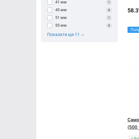
41 мм
1
58.3
45 мм
4
51 мм
1
55 мм
4
Поп
Показати ще 11
Само
(500 
В н