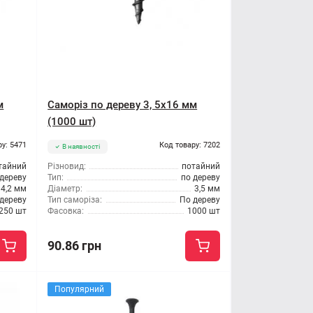
м
Саморіз по дереву 3, 5x16 мм
(1000 шт)
ру: 5471
Код товару: 7202
В наявності
тайний
Різновид:
потайний
 дереву
Тип:
по дереву
4,2 мм
Діаметр:
3,5 мм
дереву
Тип саморіза:
По дереву
250 шт
Фасовка:
1000 шт
90.86 грн
Популярний