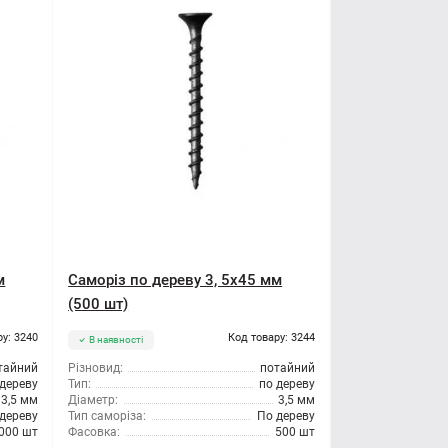
м
Саморіз по дереву 3, 5x45 мм
(500 шт)
ру: 3240
Код товару: 3244
В наявності
тайний
Різновид:
потайний
 дереву
Тип:
по дереву
3,5 мм
Діаметр:
3,5 мм
дереву
Тип саморіза:
По дереву
000 шт
Фасовка:
500 шт