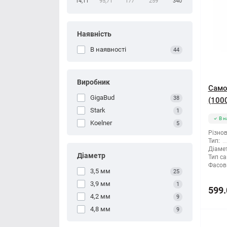
14,11
95,71
177
259
340
Наявність
В наявності
44
Виробник
Само
GigaBud
38
(100
Stark
1
В н
Koelner
5
Різнов
Тип:
Діамет
Діаметр
Тип са
Фасов
3,5 мм
25
3,9 мм
1
599.
4,2 мм
9
4,8 мм
9