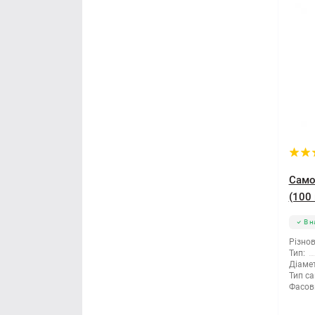
Само
(100 
В н
Різнов
Тип:
Діамет
Тип са
Фасов