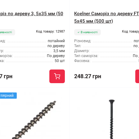
різ по дереву 3, 5x35 мм (50
Koelner Саморіз по дереву FT
5x45 мм (500 шт)
Код товару: 12987
Код товару
аявності
В наявності
ид:
потайний
Різновид:
по
по дереву
Тип:
по
р:
3,5 мм
Діаметр:
моріза:
По дереву
Тип саморіза:
По 
ка:
50 шт
Фасовка:
7 грн
248.27 грн
улярний