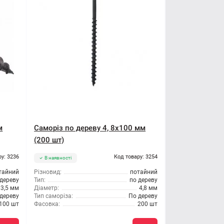
м
Саморіз по дереву 4, 8x100 мм
(200 шт)
ру: 3236
Код товару: 3254
В наявності
тайний
Різновид:
потайний
 дереву
Тип:
по дереву
3,5 мм
Діаметр:
4,8 мм
дереву
Тип саморіза:
По дереву
100 шт
Фасовка:
200 шт