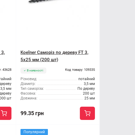
 3,
Koelner Саморіз по дереву FT 3,
5x25 мм (200 шт)
: 43628
Код товару: 109335
В наявності
тайний
Різновид:
потайний
 дереву
Діаметр:
3,5 мм
3,5 мм
Тип саморіза:
По дереву
дереву
Фасовка:
200 шт
000 шт
Довжина:
25 мм
99.35 грн
Популярний