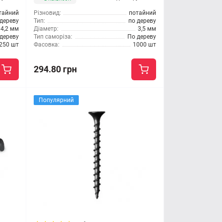
тайний
Різновид:
потайний
 дереву
Тип:
по дереву
4,2 мм
Діаметр:
3,5 мм
дереву
Тип саморіза:
По дереву
250 шт
Фасовка:
1000 шт
294.80 грн
Популярний