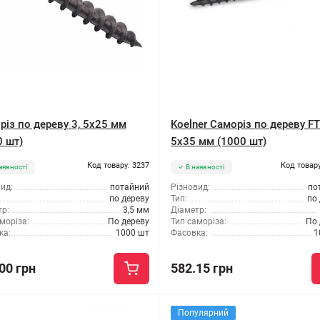
різ по дереву 3, 5x25 мм
Koelner Саморіз по дереву FT
0 шт)
5x35 мм (1000 шт)
Код товару: 3237
Код товару
аявності
В наявності
ид:
потайний
Різновид:
по
по дереву
Тип:
по
р:
3,5 мм
Діаметр:
моріза:
По дереву
Тип саморіза:
По 
ка:
1000 шт
Фасовка:
1
00 грн
582.15 грн
Популярний