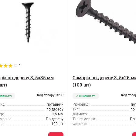
1
різ по дереву 3, 5x35 мм
Саморіз по дереву 3, 5x25 м
шт)
(100 шт)
Код товару: 3239
Код това
аявності
В наявності
ид:
потайний
Різновид:
по
по дереву
Тип:
по
р:
3,5 мм
Діаметр:
моріза:
По дереву
Тип саморіза:
По 
ка:
100 шт
Фасовка: