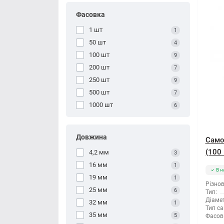
Фасовка
1 шт
1
50 шт
4
100 шт
9
200 шт
7
250 шт
9
500 шт
7
1000 шт
6
Довжина
Само
(100 
4,2 мм
3
16 мм
1
В н
19 мм
1
Різнов
25 мм
6
Тип:
Діамет
32 мм
1
Тип са
35 мм
5
Фасов