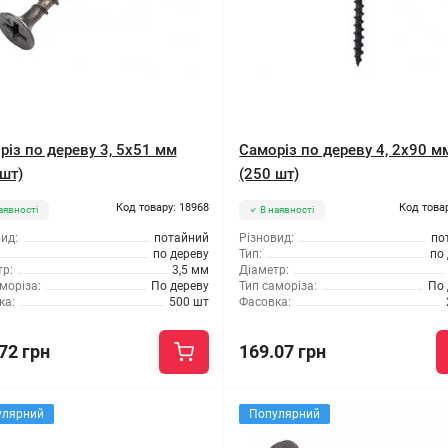
різ по дереву 3, 5x51 мм
Саморіз по дереву 4, 2x90 м
шт)
(250 шт)
Код товару: 18968
Код това
аявності
В наявності
ид:
потайний
Різновид:
по
по дереву
Тип:
по
р:
3,5 мм
Діаметр:
моріза:
По дереву
Тип саморіза:
По 
ка:
500 шт
Фасовка:
72 грн
169.07 грн
улярний
Популярний