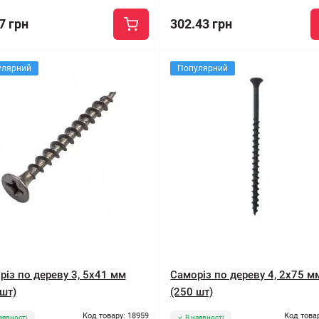
7 грн
302.43 грн
улярний
Популярний
різ по дереву 3, 5x41 мм
Саморіз по дереву 4, 2x75 м
шт)
(250 шт)
Код товару: 18959
Код това
аявності
В наявності