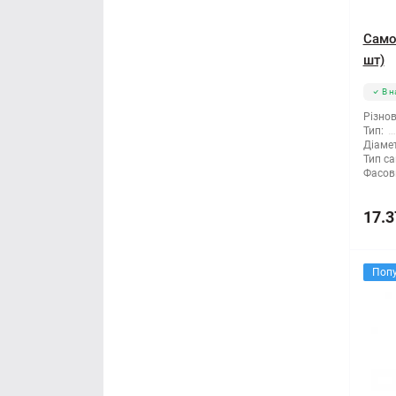
Само
шт)
В н
Різнов
Тип:
Діамет
Тип са
Фасов
17.3
Поп