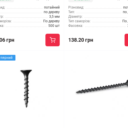
ид:
потайний
Різновид:
по
по дереву
Тип:
по
р:
3,5 мм
Діаметр:
моріза:
По дереву
Тип саморіза:
По 
ка:
500 шт
Фасовка:
06 грн
138.20 грн
улярний