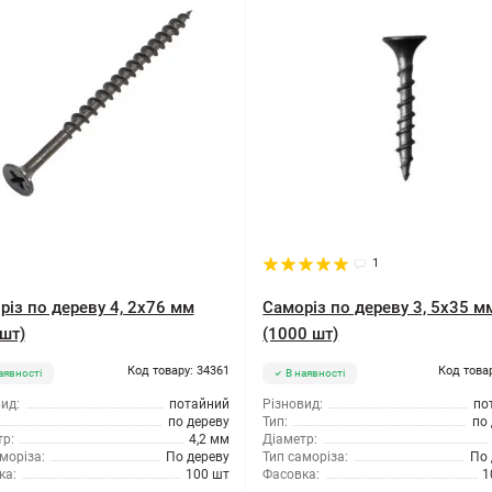
1
різ по дереву 4, 2x76 мм
Саморіз по дереву 3, 5x35 м
шт)
(1000 шт)
Код товару: 34361
Код това
аявності
В наявності
ид:
потайний
Різновид:
по
по дереву
Тип:
по
р:
4,2 мм
Діаметр:
моріза:
По дереву
Тип саморіза:
По 
ка:
100 шт
Фасовка:
1