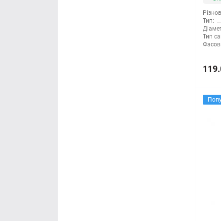
Різнов
Тип:
Діамет
Тип са
Фасов
119.
Поп