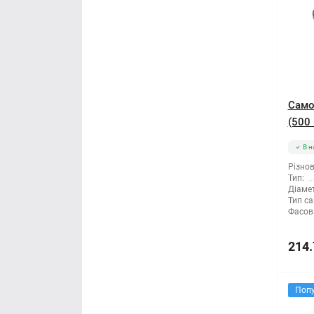
Само
(500 
В н
Різнов
Тип:
Діамет
Тип са
Фасов
214.
Поп