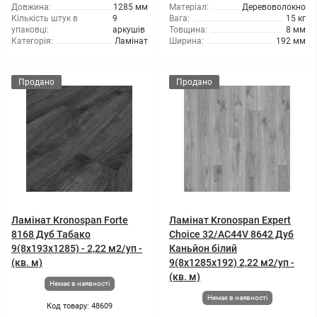
Довжина:
1285 мм
Матеріал:
Деревоволокно
Кількість штук в
9
Вага:
15 кг
упаковці:
аркушів
Товщина:
8 мм
Категорія:
Ламінат
Ширина:
192 мм
Продано
Продано
Ламінат Kronospan Forte
Ламінат Kronospan Expert
8168 Дуб Табако
Choice 32/АС44V 8642 Дуб
9(8x193x1285) - 2,22 м2/уп -
Каньйон білий
(кв. м)
9(8x1285x192) 2,22 м2/уп -
(кв. м)
Немає в наявності
Немає в наявності
Код товару: 48609