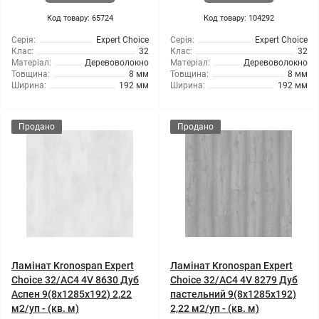
Код товару: 65724
Код товару: 104292
Серія:
Expert Choice
Серія:
Expert Choice
Клас:
32
Клас:
32
Матеріал:
Деревоволокно
Матеріал:
Деревоволокно
Товщина:
8 мм
Товщина:
8 мм
Ширина:
192 мм
Ширина:
192 мм
Продано
Продано
Ламінат Kronospan Expert
Ламінат Kronospan Expert
Choice 32/АС4 4V 8630 Дуб
Choice 32/АС4 4V 8279 Дуб
Аспен 9(8x1285x192) 2,22
пастельний 9(8x1285x192)
м2/уп - (кв. м)
2,22 м2/уп - (кв. м)