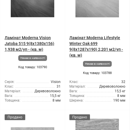
Ламінат Moderna Vision
Ламінат Moderna Lifestyle
Jatoba 515 9(8x1380x156)
Winter Oak 699
1,938 м2/уп - (кв. м)
9(8x1287x190) 2,201 м2/уп -
(кв. м)
Немає в наявності
Немає в наявності
Код товару: 103790
Код товару: 103788
Серія:
Vision
Клас:
32
Клас:
31
Матеріал:
Деревоволокно
Матеріал:
Деревоволокно
Вага:
15,5 кг
Вага:
15,5 кг
Товщина:
8 мм
Товщина:
8 мм
Ширина:
190 мм
Продано
Продано