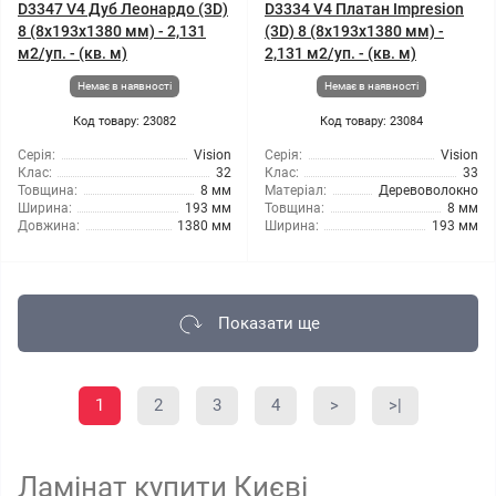
D3347 V4 Дуб Леонардо (3D)
D3334 V4 Платан Impresion
8 (8x193x1380 мм) - 2,131
(3D) 8 (8x193x1380 мм) -
м2/уп. - (кв. м)
2,131 м2/уп. - (кв. м)
Немає в наявності
Немає в наявності
Код товару: 23082
Код товару: 23084
Серія:
Vision
Серія:
Vision
Клас:
32
Клас:
33
Товщина:
8 мм
Матеріал:
Деревоволокно
Ширина:
193 мм
Товщина:
8 мм
Довжина:
1380 мм
Ширина:
193 мм
Показати ще
1
2
3
4
>
>|
Ламінат купити Києві