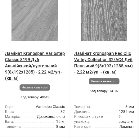
Ламінат Kronospan Variostep
Ламінат Kronospan Red Clic
Classic 8199 Дуб
Valley Collection 32/АС4 Дуб
Альпійський/пустельний
Панський 9(8x192x1285 мм)
9(8x192x1285) - 2,22 м2/уп -
- 2,22 м2/уп. - (кв. м)
(кв. м)
Немає в наявності
Немає в наявності
Код товару: 14107
Код товару: 48619
Серія:
Variostep Classic
Товщина:
8 мм
Клас:
32
Довжина:
1285 мм
Матеріал:
Деревоволокно
Кількість штук в
9
Вага:
15 кг
упаковці:
аркушів
Товщина:
8 мм
Категорія:
Ламінат