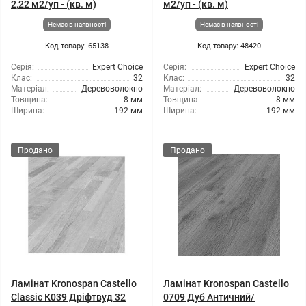
2,22 м2/уп - (кв. м)
м2/уп - (кв. м)
Немає в наявності
Немає в наявності
Код товару: 65138
Код товару: 48420
Серія:
Expert Choice
Серія:
Expert Choice
Клас:
32
Клас:
32
Матеріал:
Деревоволокно
Матеріал:
Деревоволокно
Товщина:
8 мм
Товщина:
8 мм
Ширина:
192 мм
Ширина:
192 мм
Продано
Продано
Ламінат Kronospan Castello
Ламінат Kronospan Castello
Сlassic К039 Дріфтвуд 32
0709 Дуб Античний/