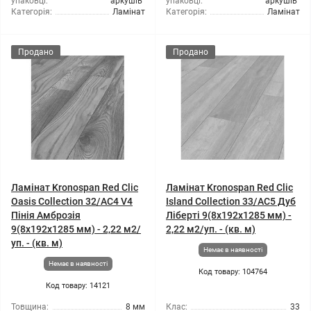
упаковці:
аркушів
упаковці:
аркушів
Категорія:
Ламінат
Категорія:
Ламінат
Продано
Продано
Ламінат Kronospan Red Clic
Ламінат Kronospan Red Clic
Oasis Collection 32/АС4 V4
Island Collection 33/АС5 Дуб
Пінія Амброзія
Ліберті 9(8x192x1285 мм) -
9(8x192x1285 мм) - 2,22 м2/
2,22 м2/уп. - (кв. м)
уп. - (кв. м)
Немає в наявності
Немає в наявності
Код товару: 104764
Код товару: 14121
Товщина:
8 мм
Клас:
33