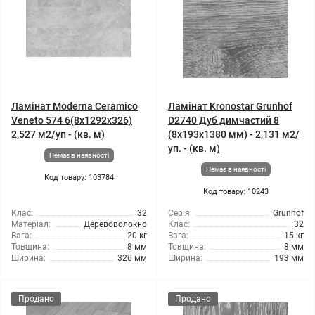
Ламінат Moderna Ceramico
Ламінат Kronostar Grunhof
Veneto 574 6(8x1292x326)
D2740 Дуб димчастий 8
2,527 м2/уп - (кв. м)
(8x193x1380 мм) - 2,131 м2/
уп. - (кв. м)
Немає в наявності
Немає в наявності
Код товару: 103784
Код товару: 10243
Клас:
32
Серія:
Grunhof
Матеріал:
Деревоволокно
Клас:
32
Вага:
20 кг
Вага:
15 кг
Товщина:
8 мм
Товщина:
8 мм
Ширина:
326 мм
Ширина:
193 мм
Продано
Продано