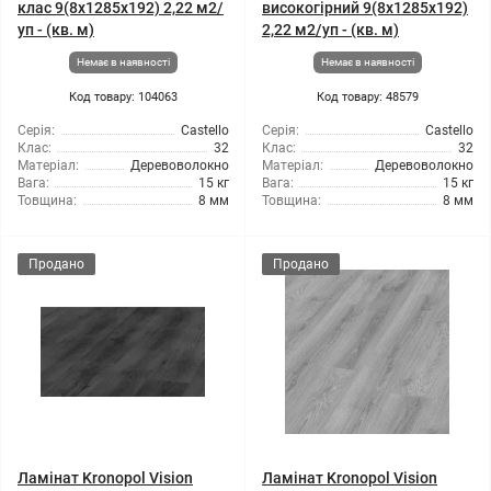
клас 9(8x1285x192) 2,22 м2/
високогірний 9(8x1285x192)
уп - (кв. м)
2,22 м2/уп - (кв. м)
Немає в наявності
Немає в наявності
Код товару: 104063
Код товару: 48579
Серія:
Castello
Серія:
Castello
Клас:
32
Клас:
32
Матеріал:
Деревоволокно
Матеріал:
Деревоволокно
Вага:
15 кг
Вага:
15 кг
Товщина:
8 мм
Товщина:
8 мм
Продано
Продано
Ламінат Kronopol Vision
Ламінат Kronopol Vision