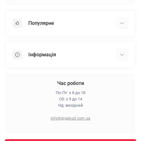
Популярне
Гіпсокартон
OSB
Інформація
Пінопласт
Пінополістирол
Доставка
Мінеральна вата
Оплата
Час роботи
Клей для плитки
Контакти
Пн-Пт: з 8 до 18
Гарантія та повернення
Сб: з 9 до 14
Нд: вихідний
Про магазин
Політика конфіденційності
info@gigabud.com.ua
Відгуки
Блог