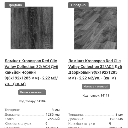
Продано
Продано
Ламінат Kronospan Red Clic
Ламінат Kronospan Red Clic
Valley Collection 32/АС4 Дуб
Valley Collection 32/АС4 Дуб
каньйон Чорний
Дворковый 9(8x192x1285
9(8x192x1285 мм) - 2,22 м2/
мм) - 2,22 м2/уп. - (кв. м)
уп. - (кв. м)
Немає в наявності
Немає в наявності
Код товару: 14111
Код товару: 14104
Товщина:
8 мм
Довжина:
1285 мм
Товщина:
8 мм
Колір:
чорний
Довжина:
1285 мм
Кількість штук в
9
Кількість штук в
9