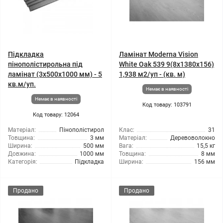
Підкладка
Ламінат Moderna Vision
пінополістирольна під
White Oak 539 9(8x1380x156)
ламінат (3x500x1000 мм) - 5
1,938 м2/уп - (кв. м)
кв.м/уп.
Немає в наявності
Немає в наявності
Код товару: 103791
Код товару: 12064
Матеріал:
Пінополістирол
Клас:
31
Товщина:
3 мм
Матеріал:
Деревоволокно
Ширина:
500 мм
Вага:
15,5 кг
Довжина:
1000 мм
Товщина:
8 мм
Категорія:
Підкладка
Ширина:
156 мм
Продано
Продано