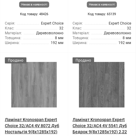
Немає в наявності
Немає в наявності
Код товару: 48426
Код товару: 65139
Серія:
Expert Choice
Серія:
Expert Choice
Клас:
32
Клас:
32
Матеріал:
Деревоволокно
Матеріал:
Деревоволокно
Товщина:
8 мм
Товщина:
8 мм
Ширина:
192 мм
Ширина:
192 мм
Продано
Продано
Ламінат Kronospan Expert
Ламінат Kronospan Expert
Choice 32/АС4 4V 8072 Дуб
Choice 32/АС4 4V 5541 Дуб
Ностальгія 9(8x1285x192)
Бедрок 9(8x1285x192) 2,22