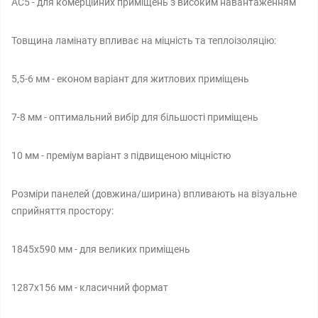
AC5 - для комерційних приміщень з високим навантаженням
Товщина ламінату впливає на міцність та теплоізоляцію:
5,5-6 мм - економ варіант для житлових приміщень
7-8 мм - оптимальний вибір для більшості приміщень
10 мм - преміум варіант з підвищеною міцністю
Розміри панелей (довжина/ширина) впливають на візуальне
сприйняття простору:
1845х590 мм - для великих приміщень
1287х156 мм - класичний формат