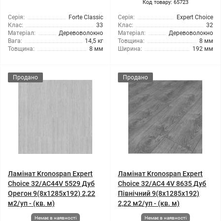
Код товару: 65723
Серія:
Forte Classic
Серія:
Expert Choice
Клас:
33
Клас:
32
Матеріал:
Деревоволокно
Матеріал:
Деревоволокно
Вага:
14,5 кг
Товщина:
8 мм
Товщина:
8 мм
Ширина:
192 мм
Продано
Продано
Ламінат Kronospan Expert
Ламінат Kronospan Expert
Choice 32/АС44V 5529 Дуб
Choice 32/АС4 4V 8635 Дуб
Орегон 9(8x1285x192) 2,22
Північний 9(8x1285x192)
м2/уп - (кв. м)
2,22 м2/уп - (кв. м)
Немає в наявності
Немає в наявності