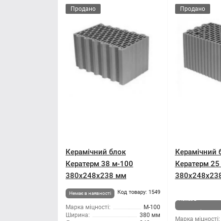
Продано
Продано
Керамічний блок
Керамічний 
Кератерм 38 м-100
Кератерм 25
380x248x238 мм
380x248x23
Код товару: 1549
Немає в наявності
Немає в
Марка міцності:
М-100
наявності
Ширина:
380 мм
Марка міцності: