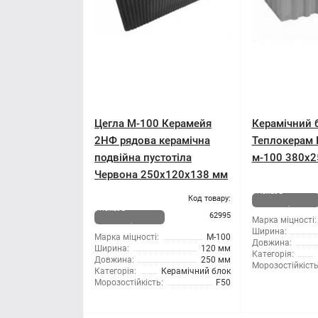
Цегла М-100 Керамейя
Керамічний 
2НФ рядова керамічна
Теплокерам 
подвійна пустотіла
м-100 380x
Червона 250х120х138 мм
Немає в
Код товару:
Немає в
наявності
62995
Марка міцності:
наявності
Ширина:
Марка міцності:
М-100
Довжина:
Ширина:
120 мм
Категорія:
Довжина:
250 мм
Морозостійкість
Категорія:
Керамічний блок
Морозостійкість:
F50