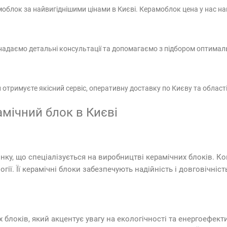
моблок за найвигіднішими цінами в Києві. Керамоблок цена у нас 
, надаємо детальні консультації та допомагаємо з підбором оптимал
отримуєте якісний сервіс, оперативну доставку по Києву та області
мічний блок в Києві
инку, що спеціалізується на виробництві керамічних блоків. К
огії. Її керамічні блоки забезпечують надійність і довговічніст
блоків, який акцентує увагу на екологічності та енергоефекти