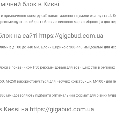
мічний блок в Києві
и призначення конструкції, навантаження та умови експлуатації. К
н рекомендується обирати блоки з високою марко міцності, а для пер
лок на сайті https://gigabud.com.ua
и від 100 до 440 мм. Блоки шириною 380-440 мм ідеальні для несучих
Блоки з показником F50 рекомендовані для зовнішніх стін в регіонах
50. М-250 використовується для несучих конструкцій, М-100 - для п
-380 мм) дозволяють підібрати оптимальний формат для різних буді
 Києві на https://gigabud.com.ua