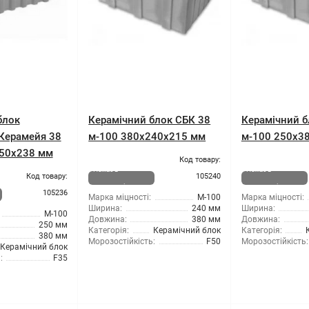
блок
Керамічний блок СБК 38
Керамічний б
Керамейя 38
м-100 380x240x215 мм
м-100 250x3
250x238 мм
Код товару:
Немає в
Немає в
Код товару:
105240
наявності
наявності
105236
Марка міцності:
М-100
Марка міцності:
Ширина:
240 мм
Ширина:
М-100
Довжина:
380 мм
Довжина:
250 мм
Категорія:
Керамічний блок
Категорія:
380 мм
Морозостійкість:
F50
Морозостійкість:
Керамічний блок
:
F35