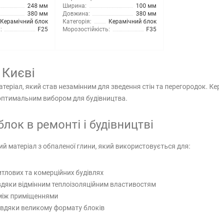
248 мм
Ширина:
100 мм
380 мм
Довжина:
380 мм
Керамічний блок
Категорія:
Керамічний блок
:
F25
Морозостійкість:
F35
 Києві
атеріал, який став незамінним для зведення стін та перегородок. Ке
о оптимальним вибором для будівництва.
лок в ремонті і будівництві
ий матеріал з обпаленої глини, який використовується для:
итлових та комерційних будівлях
вдяки відмінним теплоізоляційним властивостям
 між приміщеннями
авдяки великому формату блоків