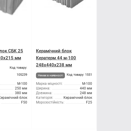
лок СБК 25
Керамічний блок
80x215 мм
Кератерм 44 м-100
248x440x238 мм
Код товару:
105239
Код товару: 1551
Немає в наявності
М-100
Марка міцності:
М-100
250 мм
Ширина:
440 мм
380 мм
Довжина:
248 мм
Керамічний блок
Категорія:
Керамічний блок
F50
Морозостійкість:
F25