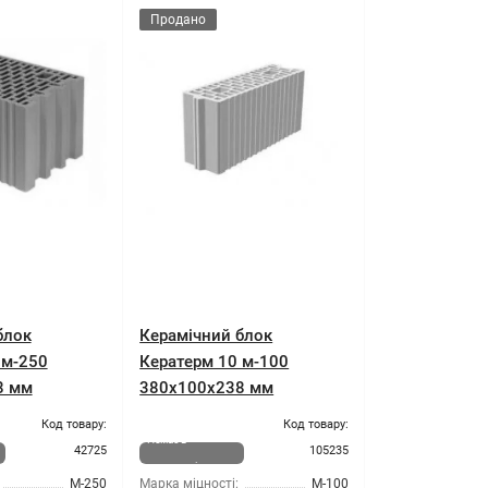
Продано
блок
Керамічний блок
 м-250
Кератерм 10 м-100
8 мм
380x100x238 мм
Код товару:
Код товару:
Немає в
42725
105235
наявності
М-250
Марка міцності:
М-100