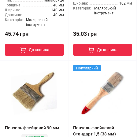
Тип:
макловиця
Ширина:
102 мм
Товщина:
40 мм
Категорія:
Малярський
Ширина:
140 мм
інструмент
Довжина:
40 мм
Категорія:
Малярський
інструмент
45.74 грн
35.03 грн
До кошика
До кошика
Популярний
Пензель флейцевий 90 мм
Пензель флейцевий
Стандарт 1,5 (38 мм)
В наявності