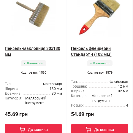
Пензель-макловиця 30x130
Пензель флейцевий
мм
Стандарт 4 (102 мм)
В наявності
В наявності
Код товару: 1580
Код товару: 1579
Тип:
флейцевая
Тип:
макловиця
Товщина:
12 мм
Ширина:
130 мм
Ширина:
102 мм
Довжина:
30 мм
Категорія:
Малярський
Категорія:
Малярський
інструмент
інструмент
Розмір:
4
45.69 грн
54.69 грн
До кошика
До кошика