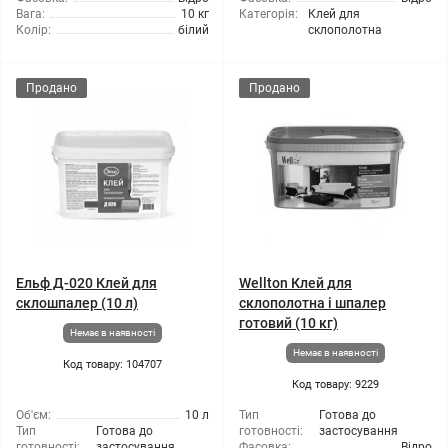
Вага:
10 кг
Категорія:
Клей для
Колір:
білий
склополотна
Продано
Продано
Ельф Д-020 Клей для
Wellton Клей для
склошпалер (10 л)
склополотна і шпалер
готовий (10 кг)
Немає в наявності
Немає в наявності
Код товару: 104707
Код товару: 9229
Об'єм:
10 л
Тип
Готова до
Тип
Готова до
готовності:
застосування
готовності:
застосування
Фасовка:
Відро