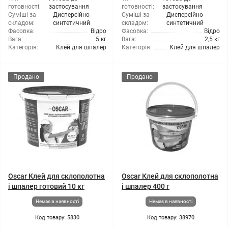
готовності:
застосування
готовності:
застосування
Суміші за
Дисперсійно-
Суміші за
Дисперсійно-
складом:
синтетичний
складом:
синтетичний
Фасовка:
Відро
Фасовка:
Відро
Вага:
5 кг
Вага:
2,5 кг
Категорія:
Клей для шпалер
Категорія:
Клей для шпалер
Продано
Продано
Oscar Клей для склополотна
Oscar Клей для склополотна
і шпалер готовий 10 кг
і шпалер 400 г
Немає в наявності
Немає в наявності
Код товару: 5830
Код товару: 38970