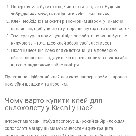
Поверхня має бути сухою, чистою та гладкою. Будь-які
забруднення можуть погіршити якість зчеплення.
Клей необхідно наносити рівномірним шаром, уникаючи
надлишків, щоб уникнути утворення пухирів та нерівностей.
Температура в приміщенні під час роботи повинна бути не
нижчою за +10°C, щоб клей зберіг свої властивості.
Після нанесення клею для склотканини на поверхню
обов'язково розгладжуйте його спеціальним валиком або
щіткою, видаляючи зайве повітря.
Правильно підібраний клей для склошпалер, зробить процес
поклейки швидким та простим.
Чому варто купити клей для
склохолсту у Києві у нас?
Інтернет-магазин Гігабуд пропонує широкий вибір клею для
склополотна зі зручними можливостями фільтрації та
сортування товарів на сайті. Ми співпрацюємо безпосередньо