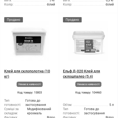
Вага:
5 кг
Вага:
0,3 кг
Колір:
білий
Колір:
білий
Продано
Продано
Клей для склополотна (10
Ельф Д-020 Клей для
кг)
склошпалер (5 л)
Немає в наявності
Немає в наявності
Код товару: 15803
Код товару: 104460
Тип
Готова до
готовності:
застосування
Об'єм:
5 л
Суміші за
Модифікований
Тип
Готова до
складом:
крохмаль
готовності:
застосування
Фасовка:
Відро
Фасовка:
Відро