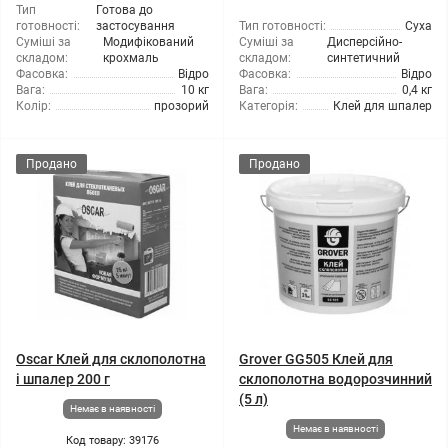
Тип
Готова до
готовності:
застосування
Тип готовності:
Суха
Суміші за
Модифікований
Суміші за
Дисперсійно-
складом:
крохмаль
складом:
синтетичний
Фасовка:
Відро
Фасовка:
Відро
Вага:
10 кг
Вага:
0,4 кг
Колір:
прозорий
Категорія:
Клей для шпалер
Продано
Продано
Oscar Клей для склополотна
Grover GG505 Клей для
і шпалер 200 г
склополотна водорозчинний
(5 л)
Немає в наявності
Немає в наявності
Код товару: 39176