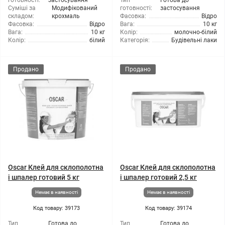
готовності:
застосування
Тип
Готова до
Суміші за
Модифікований
готовності:
застосування
складом:
крохмаль
Фасовка:
Відро
Фасовка:
Відро
Вага:
10 кг
Вага:
10 кг
Колір:
молочно-білий
Колір:
білий
Категорія:
Будівельні лаки
Продано
Продано
Oscar Клей для склополотна
Oscar Клей для склополотна
і шпалер готовий 5 кг
і шпалер готовий 2,5 кг
Немає в наявності
Немає в наявності
Код товару: 39173
Код товару: 39174
Тип
Готова до
Тип
Готова до