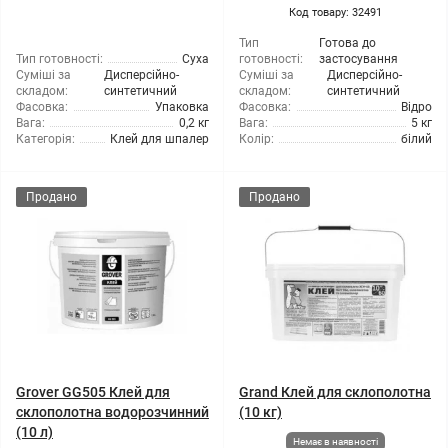
Код товару: 32491
Тип
Готова до
Тип готовності:
Суха
готовності:
застосування
Суміші за
Дисперсійно-
Суміші за
Дисперсійно-
складом:
синтетичний
складом:
синтетичний
Фасовка:
Упаковка
Фасовка:
Відро
Вага:
0,2 кг
Вага:
5 кг
Категорія:
Клей для шпалер
Колір:
білий
Продано
Продано
Grover GG505 Клей для
Grand Клей для склополотна
склополотна водорозчинний
(10 кг)
(10 л)
Немає в наявності