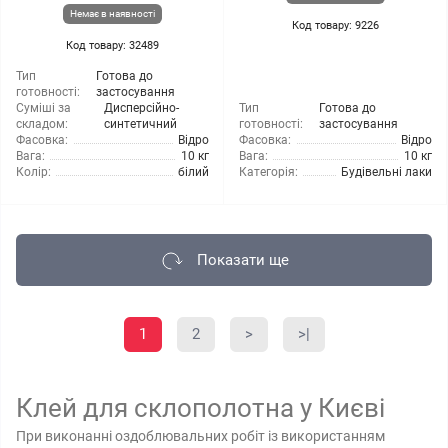
Немає в наявності
Код товару: 9226
Код товару: 32489
Тип
Готова до
готовності:
застосування
Суміші за
Дисперсійно-
Тип
Готова до
складом:
синтетичний
готовності:
застосування
Фасовка:
Відро
Фасовка:
Відро
Вага:
10 кг
Вага:
10 кг
Колір:
білий
Категорія:
Будівельні лаки
Показати ще
1
2
>
>|
Клей для склополотна у Києві
При виконанні оздоблювальних робіт із використанням