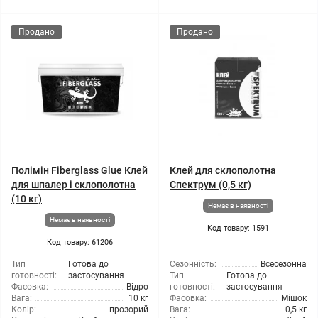
Продано
Продано
Полімін Fiberglass Glue Клей
Клей для склополотна
для шпалер і склополотна
Спектрум (0,5 кг)
(10 кг)
Немає в наявності
Немає в наявності
Код товару: 1591
Код товару: 61206
Тип
Готова до
Сезонність:
Всесезонна
готовності:
застосування
Тип
Готова до
Фасовка:
Відро
готовності:
застосування
Вага:
10 кг
Фасовка:
Мішок
Колір:
прозорий
Вага:
0,5 кг