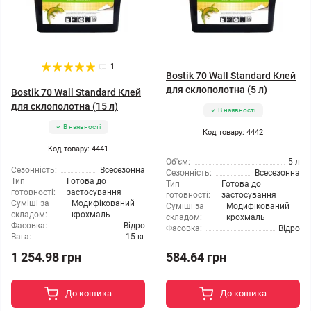
1
Bostik 70 Wall Standard Клей
для склополотна (5 л)
Bostik 70 Wall Standard Клей
для склополотна (15 л)
В наявності
В наявності
Код товару: 4442
Код товару: 4441
Об'єм:
5 л
Сезонність:
Всесезонна
Сезонність:
Всесезонна
Тип
Готова до
Тип
Готова до
готовності:
застосування
готовності:
застосування
Суміші за
Модифікований
Суміші за
Модифікований
складом:
крохмаль
складом:
крохмаль
Фасовка:
Відро
Фасовка:
Відро
Вага:
15 кг
1 254.98 грн
584.64 грн
До кошика
До кошика