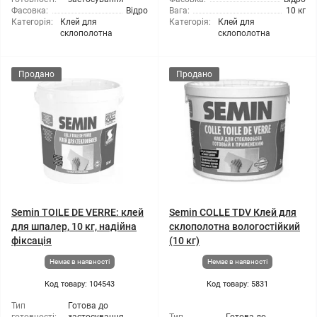
Фасовка:
Відро
Вага:
10 кг
Категорія:
Клей для
Категорія:
Клей для
склополотна
склополотна
Продано
Продано
Semin TOILE DE VERRE: клей
Semin COLLE TDV Клей для
для шпалер, 10 кг, надійна
склополотна вологостійкий
фіксація
(10 кг)
Немає в наявності
Немає в наявності
Код товару: 104543
Код товару: 5831
Тип
Готова до