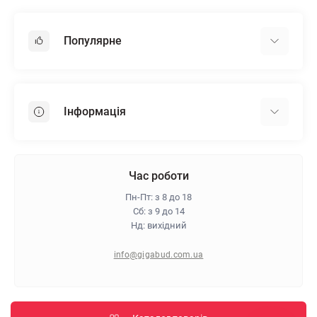
Популярне
Гіпсокартон
OSB
Інформація
Пінопласт
Пінополістирол
Доставка
Мінеральна вата
Оплата
Час роботи
Клей для плитки
Контакти
Пн-Пт: з 8 до 18
Гарантія та повернення
Сб: з 9 до 14
Нд: вихідний
Про магазин
Політика конфіденційності
info@gigabud.com.ua
Відгуки
Блог
Карта сайту