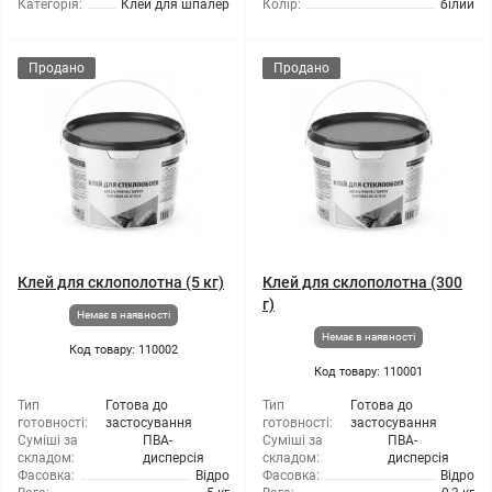
Категорія:
Клей для шпалер
Колір:
білий
Продано
Продано
Клей для склополотна (5 кг)
Клей для склополотна (300
г)
Немає в наявності
Немає в наявності
Код товару: 110002
Код товару: 110001
Тип
Готова до
Тип
Готова до
готовності:
застосування
готовності:
застосування
Суміші за
ПВА-
Суміші за
ПВА-
складом:
дисперсія
складом:
дисперсія
Фасовка:
Відро
Фасовка:
Відро