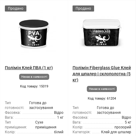
Продано
Продано
Полімін Клей ПВА (1 кг)
Полімін Fiberglass Glue Клей
для шпалер і склополотна (5
Немає в наявності
кг)
Код товару: 15019
Немає в наявності
Код товару: 61204
Тип
Готова до
готовності:
застосування
Тип
Готова до
Фасовка:
Відро
готовності:
застосування
Вага:
1 кг
Фасовка:
Відро
Тип
Сухе
Вага:
5 кг
приміщення:
приміщення
Колір:
прозорий
Колір:
білий
Категорія:
Клей для шпалер