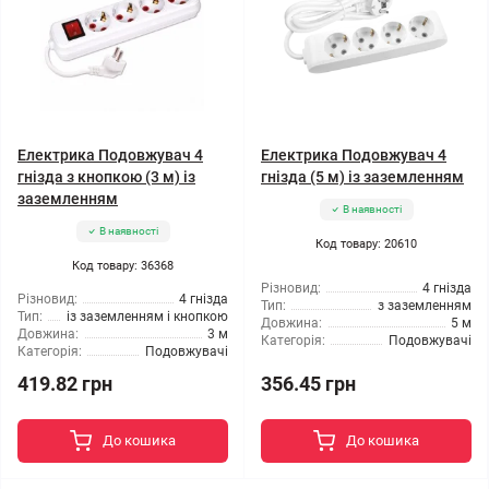
Електрика Подовжувач 4
Електрика Подовжувач 4
гнізда з кнопкою (3 м) із
гнізда (5 м) із заземленням
заземленням
В наявності
В наявності
Код товару: 20610
Код товару: 36368
Різновид:
4 гнізда
Різновид:
4 гнізда
Тип:
з заземленням
Тип:
із заземленням і кнопкою
Довжина:
5 м
Довжина:
3 м
Категорія:
Подовжувачі
Категорія:
Подовжувачі
419.82 грн
356.45 грн
До кошика
До кошика