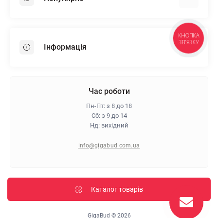
Гіпсокартон
КНОПКА
OSB
ЗВ'ЯЗКУ
Інформація
Пінопласт
Пінополістирол
Доставка
Мінеральна вата
Оплата
Час роботи
Клей для плитки
Контакти
Пн-Пт: з 8 до 18
Гарантія та повернення
Сб: з 9 до 14
Нд: вихідний
Про магазин
Політика конфіденційності
info@gigabud.com.ua
Відгуки
Блог
Карта сайту
Каталог товарів
Виробники
GigaBud © 2026