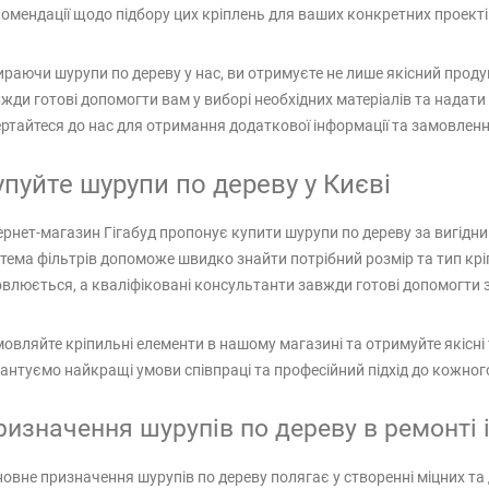
омендації щодо підбору цих кріплень для ваших конкретних проекті
раючи шурупи по дереву у нас, ви отримуєте не лише якісний продукт
жди готові допомогти вам у виборі необхідних матеріалів та надати
ртайтеся до нас для отримання додаткової інформації та замовленн
упуйте шурупи по дереву у Києві
ернет-магазин Гігабуд пропонує купити шурупи по дереву за вигідн
тема фільтрів допоможе швидко знайти потрібний розмір та тип кр
влюється, а кваліфіковані консультанти завжди готові допомогти 
овляйте кріпильні елементи в нашому магазині та отримуйте якісн
антуємо найкращі умови співпраці та професійний підхід до кожного
ризначення шурупів по дереву в ремонті і
овне призначення шурупів по дереву полягає у створенні міцних та