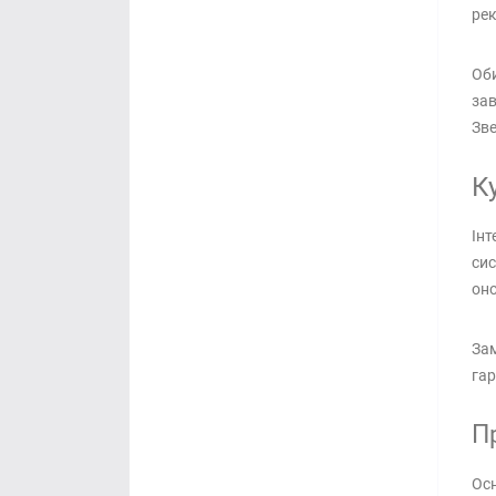
рек
Оби
зав
Зве
К
Інт
сис
оно
Зам
гар
П
Осн