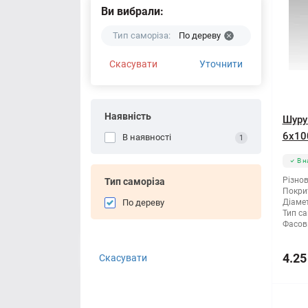
Ви вибрали:
Тип саморіза:
По дереву
Скасувати
Уточнити
Наявність
Шуруп
6x10
В наявності
1
В н
Різнов
Тип саморіза
Покри
По дереву
Діамет
Тип са
Фасов
4.25
Скасувати