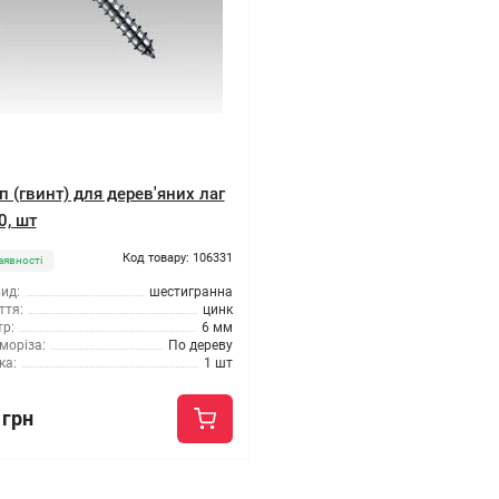
 (гвинт) для дерев'яних лаг
0, шт
Код товару: 106331
аявності
ид:
шестигранна
ття:
цинк
р:
6 мм
моріза:
По дереву
ка:
1 шт
 грн