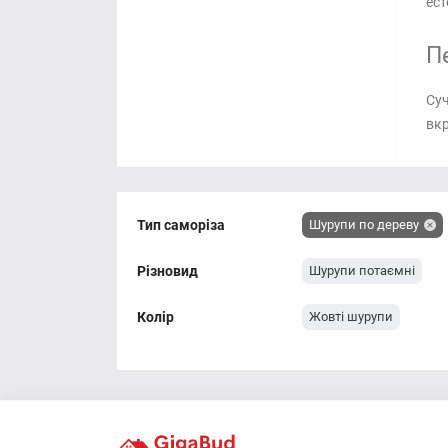
ест
П
Суч
вкр
Тип саморіза
Шурупи по дереву
Різновид
Шурупи потаємні
Колір
Жовті шурупи