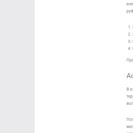
еле
руй
Пра
Ас
В к
тер
вол
Пот
мат