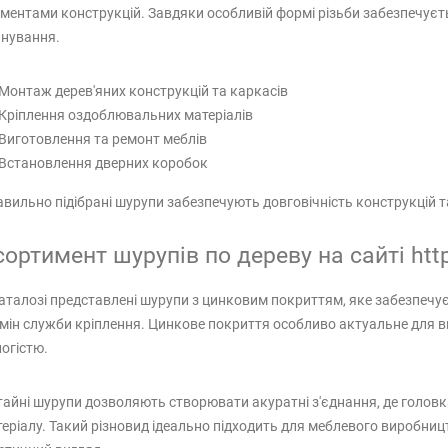
ментами конструкцій. Завдяки особливій формі різьби забезпечуєтьс
нування.
Монтаж дерев'яних конструкцій та каркасів
Кріплення оздоблювальних матеріалів
Виготовлення та ремонт меблів
Встановлення дверних коробок
вильно підібрані шурупи забезпечують довговічність конструкцій т
ортимент шурупів по дереву на сайті htt
аталозі представлені шурупи з цинковим покриттям, яке забезпечує 
мін служби кріплення. Цинкове покриття особливо актуальне для 
огістю.
айні шурупи дозволяють створювати акуратні з'єднання, де головк
еріалу. Такий різновид ідеально підходить для меблевого виробни