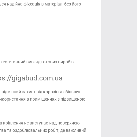
я надійна фіксація в матеріалі без його
а естетичний вигляд готових виробів.
ps://gigabud.com.ua
відмінний захист від корозії та збільшує
використання в приміщеннях з підвищеною
а кріплення не виступає над поверхнею
цтва та оздоблювальних робіт, де важливий