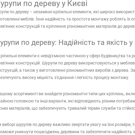
урупи по дереву у Києві
упи по дереву – незамінні кріпильні елементи, які широко використ
отовленні меблів. Їхня надійність та простота монтажу роблять їх
ев'яних конструкцій та кріплення різноманітних матеріалів до дерев
урупи по дереву: Надійність та якість 
кріпильні елементи є невід'ємною частиною у сфері будівництва та 
ев'яних конструкцій. Шурупи по дереву використовуються у меблев
струкцій, а також у виготовленні різноманітних виробів з дерева. З
езпечують високу міцність з'єднання і легкість процесу монтажу.
ашому асортименті ви знайдете різноманітні типи цих кріплень, вкл
айною головкою та інші варіанти, які відповідають різним потребам
сних матеріалів, що забезпечують тривалий термін служби та стійкіст
 виборі шурупів по дереву важливо звертати увагу на їхні розміри, 
оможе уникнути пошкоджень деревини та забезпечити надійність з