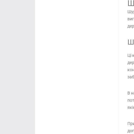
Ш
Шур
виг
дер
Ш
Ці 
дер
кон
заб
В н
пот
які
При
доп