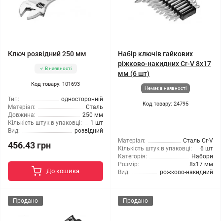
Ключ розвідний 250 мм
Набір ключів гайкових
ріжково-накидних Cr-V 8x17
В наявності
мм (6 шт)
Код товару: 101693
Немає в наявності
Тип:
односторонній
Код товару: 24795
Матеріал:
Сталь
Довжина:
250 мм
Кількість штук в упаковці:
1 шт
Вид:
розвідний
Матеріал:
Сталь Cr-V
456.43 грн
Кількість штук в упаковці:
6 шт
Категорія:
Набори
Розмір:
8x17 мм
До кошика
Вид:
рожково-накидний
Продано
Продано