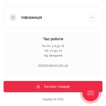
Гіпсокартон
OSB
Інформація
Пінопласт
Пінополістирол
Доставка
Мінеральна вата
Оплата
Час роботи
Клей для плитки
Контакти
Пн-Пт: з 8 до 18
Гарантія та повернення
Сб: з 9 до 14
Нд: вихідний
Про магазин
Політика конфіденційності
info@gigabud.com.ua
Відгуки
Блог
Карта сайту
Каталог товарів
Виробники
GigaBud © 2026