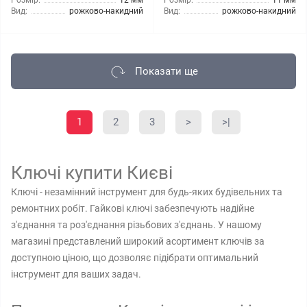
Розмір:
12 мм
Розмір:
11 мм
Вид:
рожково-накидний
Вид:
рожково-накидний
Показати ще
1
2
3
>
>|
Ключі купити Києві
Ключі - незамінний інструмент для будь-яких будівельних та
ремонтних робіт. Гайкові ключі забезпечують надійне
з'єднання та роз'єднання різьбових з'єднань. У нашому
магазині представлений широкий асортимент ключів за
доступною ціною, що дозволяє підібрати оптимальний
інструмент для ваших задач.