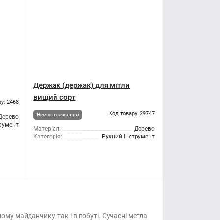
Держак (держак) для мітли
вищий сорт
ру: 2468
Код товару: 29747
Немає в наявності
Дерево
трумент
Матеріал:
Дерево
Категорія:
Ручний інструмент
ому майданчику, так і в побуті. Сучасні метла