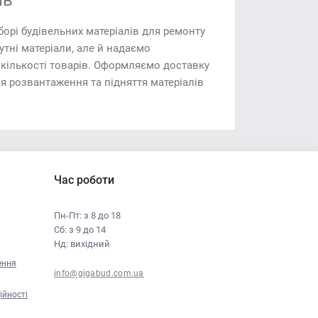
ів
борі будівельних матеріалів для ремонту
тні матеріали, але й надаємо
 кількості товарів. Оформляємо доставку
ля розвантаження та підняття матеріалів
Час роботи
Пн-Пт: з 8 до 18
Сб: з 9 до 14
Нд: вихідний
ення
info@gigabud.com.ua
ійності