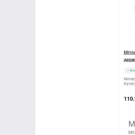
Мітл
держ
В н
Матері
Катего
110.
М
Міт