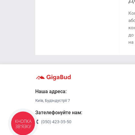
Д
Ко
аб
ко
до 
на 
Наша адреса:
Київ, Будіндустрії 7
Зателефонуйте нам:
(050) 423-35-50
КНОПКА
ЗВ'ЯЗКУ