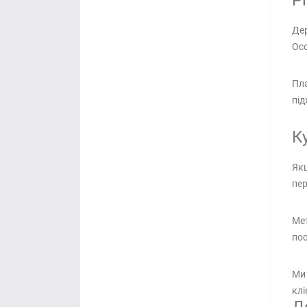
Р
Дер
Осо
Пла
під
К
Якщ
пер
Мет
по
Ми 
клі