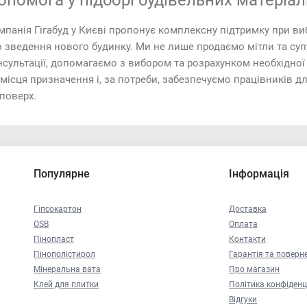
опомога у підборі будівельних матеріал
мпанія Гігабуд у Києві пропонує комплексну підтримку при ви
о зведення нового будинку. Ми не лише продаємо мітли та супу
нсультації, допомагаємо з вибором та розрахунком необхідної
місця призначення і, за потреби, забезпечуємо працівників д
поверх.
Популярне
Інформація
Гіпсокартон
Доставка
OSB
Оплата
Пінопласт
Контакти
Пінополістирол
Гарантія та поверн
Мінеральна вата
Про магазин
Клей для плитки
Політика конфіденц
Відгуки