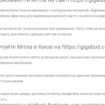
ізноманіття Мітла на сайті https://gigab
ев'яні мітли: Класичний варіант з натуральних матеріалів. Відрізня
бливо ефективні для прибирання крупного сміття та роботи на відк
стикові мітли: Сучасне рішення для прибирання. Легкі, стійкі до в
ходять для роботи з дрібним сміттям та пилом.
упуйте Мітла в Києві на https://gigabud.
о ви хочете купить метлу за вигідною ціною, наш магазин пропонує
евірених виробників.
ла цена в нашому магазині завжди конкурентна, адже ми працюєм
стачальниками.
гарантуємо швидку доставку по Києву, професійну консультацію при
єнта.