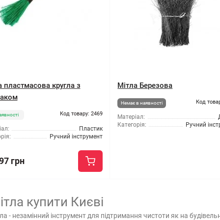
а пластмасова кругла з
Мітла Березова
аком
Код това
Немає в наявності
Код товару: 2469
аявності
Матеріал:
Категорія:
Ручний інс
ал:
Пластик
рія:
Ручний інструмент
97 грн
ітла купити Києві
ла - незамінний інструмент для підтримання чистоти як на будівельн