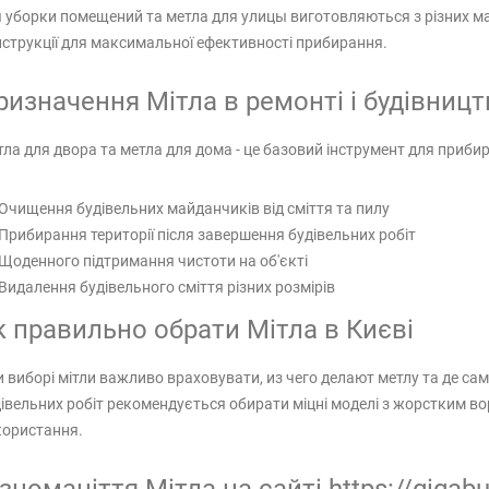
 уборки помещений та метла для улицы виготовляються з різних ма
струкції для максимальної ефективності прибирання.
ризначення Мітла в ремонті і будівницт
ла для двора та метла для дома - це базовий інструмент для приби
Очищення будівельних майданчиків від сміття та пилу
Прибирання території після завершення будівельних робіт
Щоденного підтримання чистоти на об'єкті
Видалення будівельного сміття різних розмірів
к правильно обрати Мітла в Києві
 виборі мітли важливо враховувати, из чего делают метлу та де са
івельних робіт рекомендується обирати міцні моделі з жорстким в
користання.