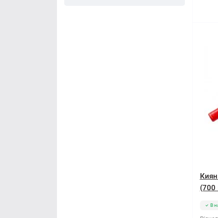
Киян
(700 
В н