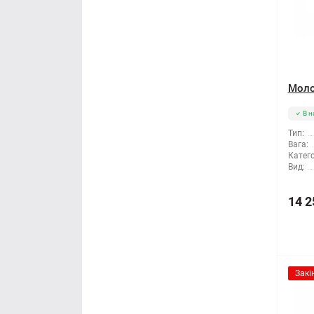
Моло
В н
Тип:
Вага:
Катего
Вид:
14 2
Закі