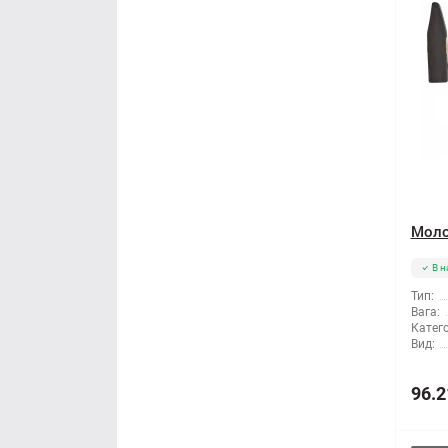
Моло
В н
Тип:
Вага:
Катего
Вид:
96.2