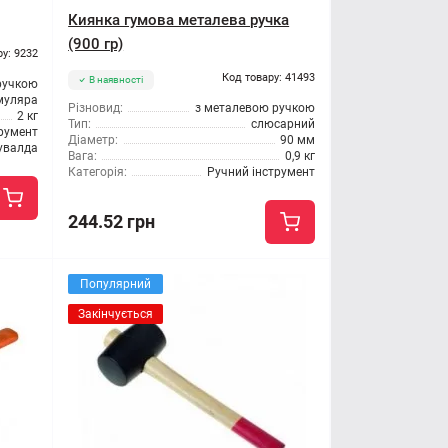
Киянка гумова металева ручка
(900 гр)
ру: 9232
Код товару: 41493
В наявності
ручкою
муляра
Різновид:
з металевою ручкою
2 кг
Тип:
слюсарний
трумент
Діаметр:
90 мм
увалда
Вага:
0,9 кг
Категорія:
Ручний інструмент
244.52 грн
Популярний
Закінчується