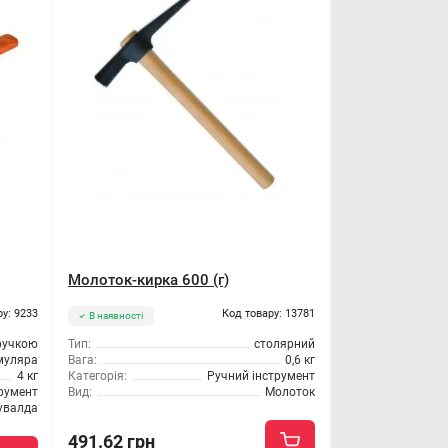
Молоток-кирка 600 (г)
ру: 9233
Код товару: 13781
В наявності
ручкою
Тип:
столярний
муляра
Вага:
0,6 кг
4 кг
Категорія:
Ручний інструмент
трумент
Вид:
Молоток
увалда
491.62 грн