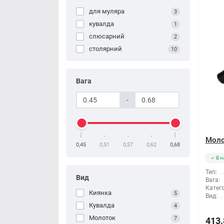
для муляра
3
кувалда
1
слюсарний
2
столярний
10
Вага
-
Моло
0,45
0,51
0,57
0,62
0,68
В н
Тип:
Вид
Вага:
Катего
Киянка
5
Вид:
Кувалда
4
Молоток
7
413.