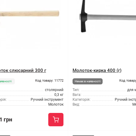
ток слюсарний 300 г
Молоток-кирка 400 (г)
Код товару: 11772
Код товару
аявності
Немає в наявності
столярний
Тип:
для 
0,3 кг
Вага:
рія:
Ручний інструмент
Категорія:
Ручний інс
Молоток
Вид:
М
1 грн