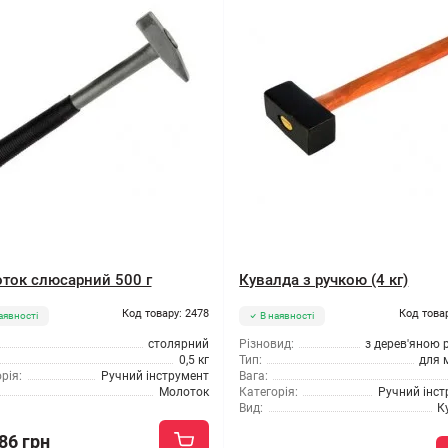
ток слюсарний 500 г
Кувалда з ручкою (4 кг)
Код товару: 2478
Код това
аявності
В наявності
столярний
Різновид:
з дерев'яною 
0,5 кг
Тип:
для 
рія:
Ручний інструмент
Вага:
Молоток
Категорія:
Ручний інс
Вид:
К
86 грн