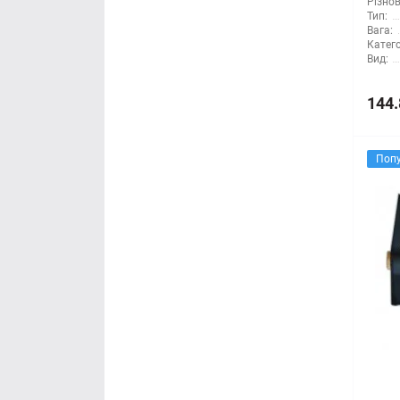
Різнов
Тип:
Вага:
Катего
Вид:
144.
Поп