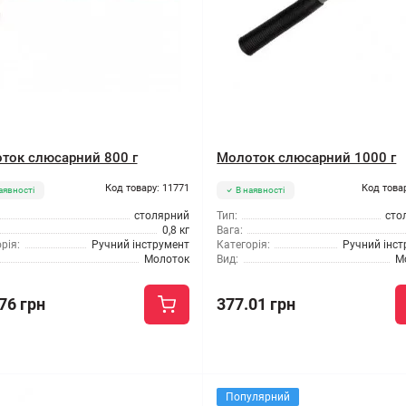
ток слюсарний 800 г
Молоток слюсарний 1000 г
Код товару: 11771
Код това
аявності
В наявності
столярний
Тип:
сто
0,8 кг
Вага:
рія:
Ручний інструмент
Категорія:
Ручний інс
Молоток
Вид:
М
76 грн
377.01 грн
Популярний