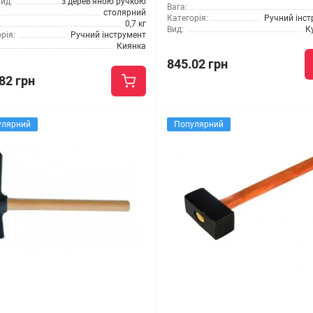
ид:
з дерев'яною ручкою
Вага:
столярний
Категорія:
Ручний інс
0,7 кг
Вид:
К
рія:
Ручний інструмент
Киянка
845.02 грн
82 грн
улярний
Популярний