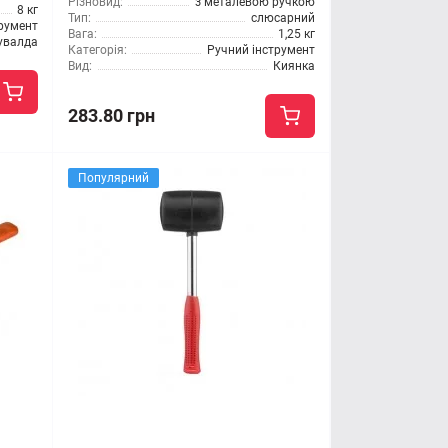
Різновид:
з металевою ручкою
8 кг
Тип:
слюсарний
трумент
Вага:
1,25 кг
увалда
Категорія:
Ручний інструмент
Вид:
Киянка
283.80 грн
Популярний