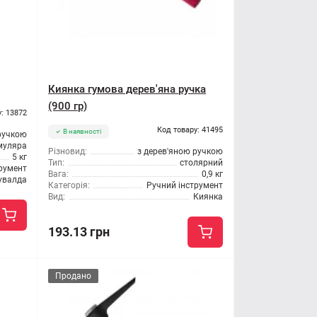
Киянка гумова дерев'яна ручка
(900 гр)
: 13872
Код товару: 41495
В наявності
ручкою
муляра
Різновид:
з дерев'яною ручкою
5 кг
Тип:
столярний
трумент
Вага:
0,9 кг
увалда
Категорія:
Ручний інструмент
Вид:
Киянка
193.13 грн
Продано