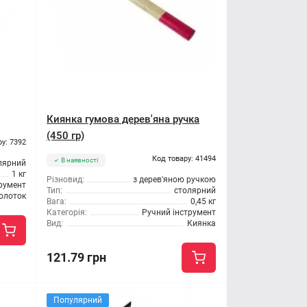
Киянка гумова дерев'яна ручка
(450 гр)
ру: 7392
Код товару: 41494
В наявності
лярний
1 кг
Різновид:
з дерев'яною ручкою
трумент
Тип:
столярний
олоток
Вага:
0,45 кг
Категорія:
Ручний інструмент
Вид:
Киянка
121.79 грн
Популярний