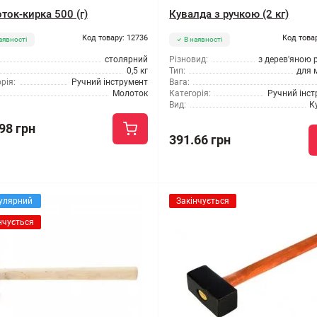
ток-кирка 500 (г)
Кувалда з ручкою (2 кг)
Код товару: 12736
Код това
аявності
В наявності
столярний
Різновид:
з дерев'яною 
0,5 кг
Тип:
для 
рія:
Ручний інструмент
Вага:
Молоток
Категорія:
Ручний інс
Вид:
К
98 грн
391.66 грн
улярний
Закінчується
нчується