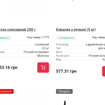
ток слюсарний 200 г
Кувалда з ручкою (5 кг)
Код товару: 11773
Код товару
аявності
В наявності
столярний
Різновид:
з дерев'яною 
0,2 кг
Тип:
для 
рія:
Ручний інструмент
Вага:
Молоток
Категорія:
Ручний інс
Вид:
К
53.16 грн
577.31 грн
нчується
Продано