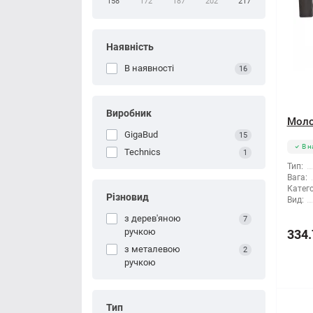
158
172
187
202
217
Наявність
В наявності
16
Виробник
Моло
GigaBud
15
В н
Technics
1
Тип:
Вага:
Катего
Різновид
Вид:
з дерев'яною
7
ручкою
334.
з металевою
2
ручкою
Тип