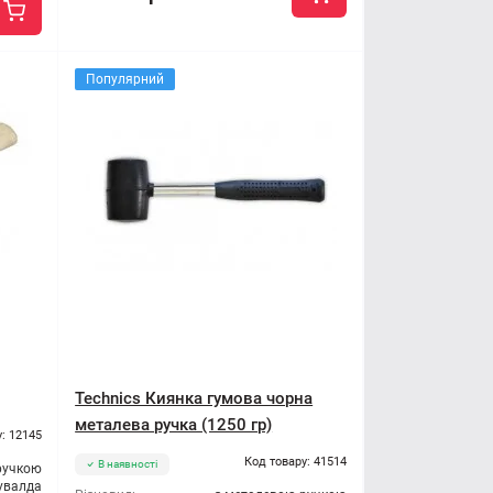
Популярний
Technics Киянка гумова чорна
металева ручка (1250 гр)
: 12145
Код товару: 41514
В наявності
ручкою
увалда