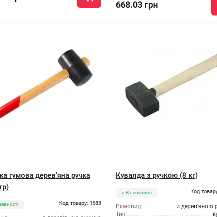
668.03 грн
ка гумова дерев'яна ручка
Кувалда з ручкою (8 кг)
гр)
Код товару
В наявності
Код товару: 1583
аявності
Різновид:
з дерев'яною 
Тип:
к