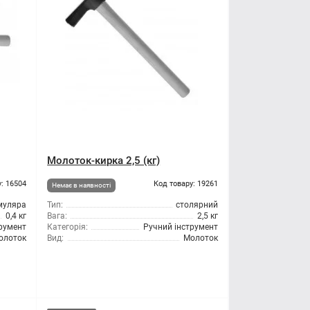
Молоток-кирка 2,5 (кг)
: 16504
Код товару: 19261
Немає в наявності
муляра
Тип:
столярний
0,4 кг
Вага:
2,5 кг
трумент
Категорія:
Ручний інструмент
олоток
Вид:
Молоток