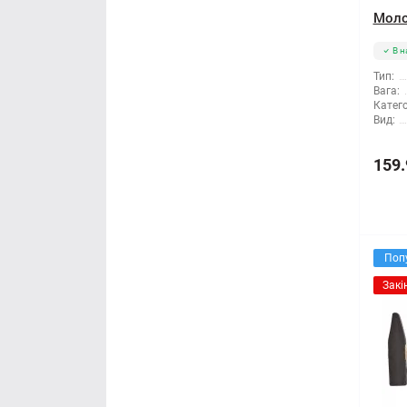
Моло
В н
Тип:
Вага:
Катего
Вид:
159.
Поп
Закі