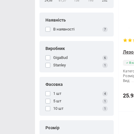
24,58
81,37
138
195
252
Наявність
В наявності
7
Виробник
Лезо
GigaBud
6
В н
Stanley
1
Катего
Розмір
Вид:
Фасовка
1 шт
4
25.9
5 шт
1
10 шт
1
Розмір