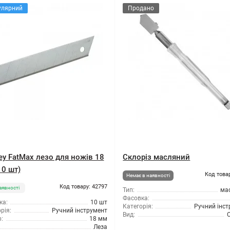
улярний
Продано
ey FatMax лезо для ножів 18
Склоріз масляний
10 шт)
Код това
Немає в наявності
Код товару: 42797
аявності
Тип:
ма
Фасовка:
ка:
10 шт
Категорія:
Ручний інс
рія:
Ручний інструмент
Вид:
:
18 мм
Леза