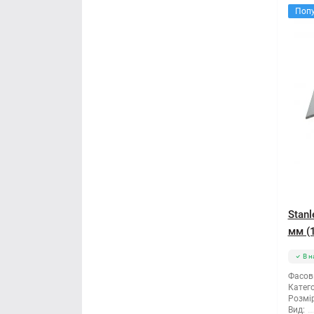
Поп
Stanl
мм (
В н
Фасов
Катего
Розмір
Вид: