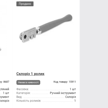
Продано
Склоріз 1 ролик
ру: 8687
Код товару: 15911
Немає в наявності
сляний
Фасовка:
1 шт
1 шт
Категорія:
Ручний інструмент
трумент
Вид:
Склоріз
Склоріз
Кількість роликів:
1