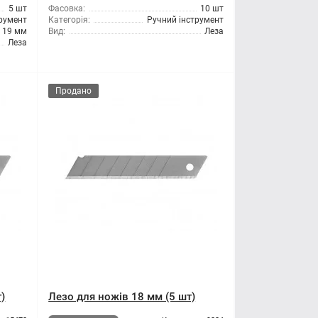
5 шт
Фасовка:
10 шт
трумент
Категорія:
Ручний інструмент
19 мм
Вид:
Леза
Леза
Продано
)
Лезо для ножів 18 мм (5 шт)