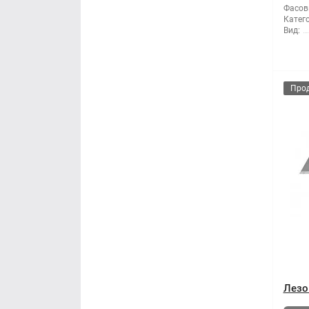
Фасов
Катего
Вид:
Про
Лезо