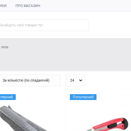
ИКИ
ПРО МАГАЗИН
і леза
улярний
Популярний