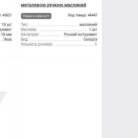
металевою ручкою масляний
: 45621
Код товару: 44447
Немає в наявності
10 шт
Тип:
масляний
трумент
Фасовка:
1 шт
18 мм
Категорія:
Ручний інструмент
Леза
Вид:
Склоріз
Кількість роликів:
1