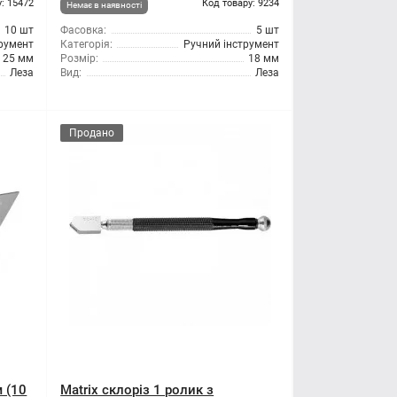
: 15472
Код товару: 9234
Немає в наявності
10 шт
Фасовка:
5 шт
трумент
Категорія:
Ручний інструмент
25 мм
Розмір:
18 мм
Леза
Вид:
Леза
Продано
м (10
Matrix склоріз 1 ролик з