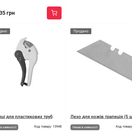
35 грн
дано
Продано
ці для пластикових труб
Лезо для ножів трапеція (5 
Код товару: 13948
Код товару
в наявності
Немає в наявності