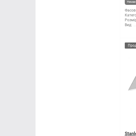
Немає 
Фасов
Катего
Розмір
Вид:
Про
Stanl