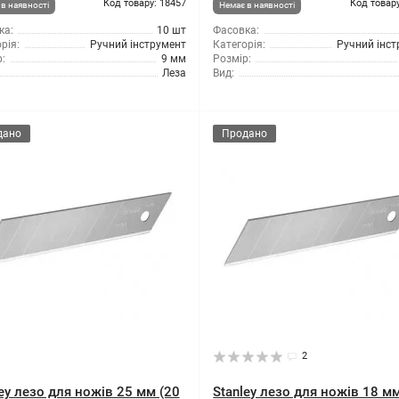
Код товару: 18457
Код товару
в наявності
Немає в наявності
ка:
10 шт
Фасовка:
рія:
Ручний інструмент
Категорія:
Ручний інс
:
9 мм
Розмір:
Леза
Вид:
дано
Продано
2
ey лезо для ножів 25 мм (20
Stanley лезо для ножів 18 м