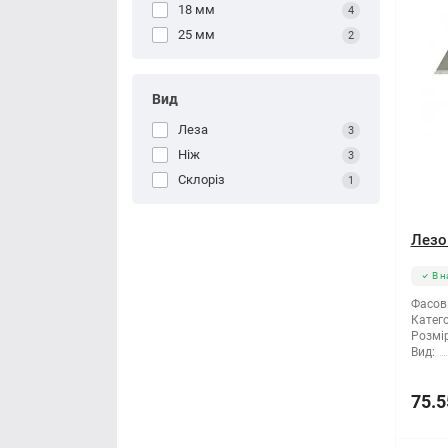
18 мм
4
25 мм
2
Вид
Леза
3
Ніж
3
Склоріз
1
Лезо
В н
Фасов
Катего
Розмір
Вид:
75.5