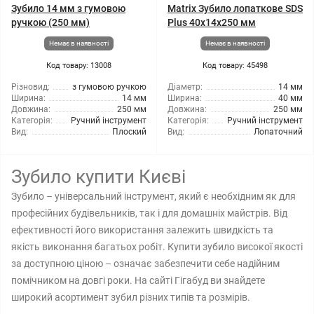
Зубило 14 мм з гумовою
Matrix Зубило лопаткове SDS
ручкою (250 мм)
Plus 40x14x250 мм
Немає в наявності
Немає в наявності
Код товару: 13008
Код товару: 45498
Різновид:
з гумовою ручкою
Діаметр:
14 мм
Ширина:
14 мм
Ширина:
40 мм
Довжина:
250 мм
Довжина:
250 мм
Категорія:
Ручний інструмент
Категорія:
Ручний інструмент
Вид:
Плоский
Вид:
Лопаточний
Зубило купити Києві
Зубило – універсальний інструмент, який є необхідним як для
професійних будівельників, так і для домашніх майстрів. Від
ефективності його використання залежить швидкість та
якість виконання багатьох робіт. Купити зубило високої якості
за доступною ціною – означає забезпечити себе надійним
помічником на довгі роки. На сайті Гігабуд ви знайдете
широкий асортимент зубил різних типів та розмірів.