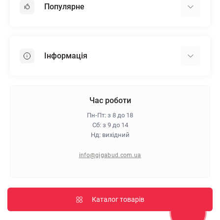
Популярне
Гіпсокартон
OSB
Інформація
Пінопласт
Пінополістирол
Доставка
Мінеральна вата
Оплата
Час роботи
Клей для плитки
Контакти
Пн-Пт: з 8 до 18
Гарантія та повернення
Сб: з 9 до 14
Нд: вихідний
Про магазин
Політика конфіденційності
info@gigabud.com.ua
Відгуки
Блог
Карта сайту
Каталог товарів
Виробники