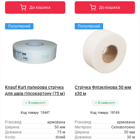
До кошика
До кошика
Популярний
Популярний
Knauf Kurt паперова стрічка
Стрічка Флізелінова 50 мм
для швів гіпсокартону (75 м)
х30 м
В наявності
В наявності
Код товару: 15447
Код товару: 18169
Різновид:
армована
Різновид:
армована
Ширина:
50 мм
Матеріал:
Скловолокно
Довжина:
75 м
Ширина:
50 мм
Колір:
білий
Довжина:
30 м