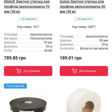
KNAUF Дихтунг стрічка для
Izolon Дихтунг стрічка для
профілю звукоізолююча 70
профілю звукоізолююча 50
мм (30 м)
мм (30 м)
В наявності
В наявності
Код товару: 1817
Код товару: 24677
Різновид:
звукоізолююча
Різновид:
звукоізолююча
Матеріал:
Пінополіетилен
Ширина:
50 мм
Ширина:
70 мм
Довжина:
30 м
Довжина:
30 м
Категорія:
Витратні матеріали
Колір:
білий
789.85 грн
189.01 грн
До кошика
До кошика
Популярний