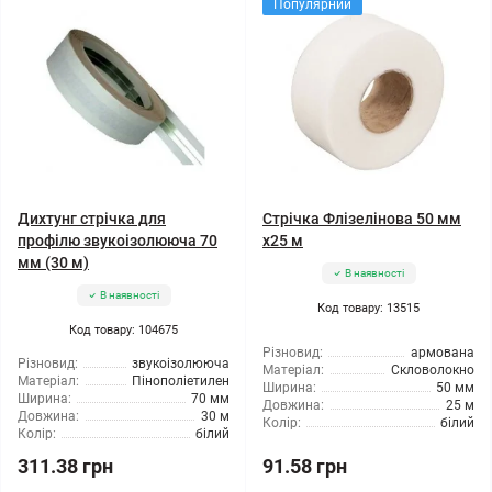
Популярний
Дихтунг стрічка для
Стрічка Флізелінова 50 мм
профілю звукоізолююча 70
х25 м
мм (30 м)
В наявності
В наявності
Код товару: 13515
Код товару: 104675
Різновид:
армована
Різновид:
звукоізолююча
Матеріал:
Скловолокно
Матеріал:
Пінополіетилен
Ширина:
50 мм
Ширина:
70 мм
Довжина:
25 м
Довжина:
30 м
Колір:
білий
Колір:
білий
311.38 грн
91.58 грн