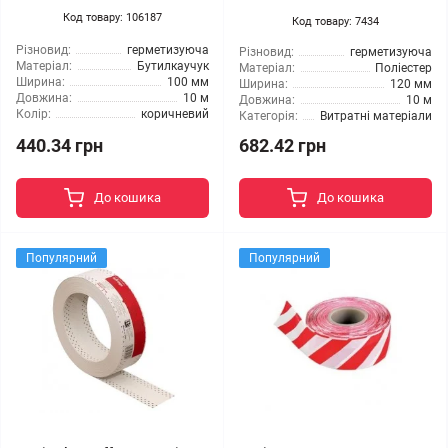
Код товару: 106187
Код товару: 7434
Різновид:
герметизуюча
Різновид:
герметизуюча
Матеріал:
Бутилкаучук
Матеріал:
Поліестер
Ширина:
100 мм
Ширина:
120 мм
Довжина:
10 м
Довжина:
10 м
Колір:
коричневий
Категорія:
Витратні матеріали
440.34 грн
682.42 грн
До кошика
До кошика
Популярний
Популярний