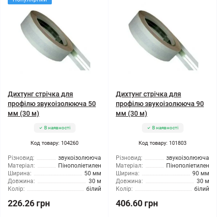
Дихтунг стрічка для
Дихтунг стрічка для
профілю звукоізолююча 50
профілю звукоізолююча 90
мм (30 м)
мм (30 м)
В наявності
В наявності
Код товару: 104260
Код товару: 101803
Різновид:
звукоізолююча
Різновид:
звукоізолююча
Матеріал:
Пінополіетилен
Матеріал:
Пінополіетилен
Ширина:
50 мм
Ширина:
90 мм
Довжина:
30 м
Довжина:
30 м
Колір:
білий
Колір:
білий
226.26 грн
406.60 грн