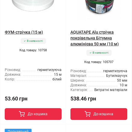
ФУМ-стрічка (15 м)
AQUATAPE Alu стрічка
покрівельна Бітумна
В наявності
алюмінієва 50 мм (10 м)
Код товару: 10758
В наявності
Код товару: 105707
Різновид:
герметизуюча
Різновид:
герметизуюча
Довжина:
15 м
Матеріал:
Бутилкаучук
Колір:
білий
Ширина:
50 мм
Довжина:
10 м
Категорія:
Витратні матеріали
53.60 грн
538.46 грн
До кошика
До кошика
Популярний