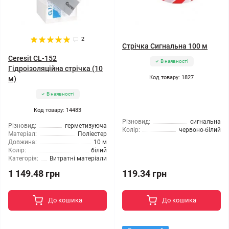
2
Стрічка Сигнальна 100 м
Ceresit CL-152
В наявності
Гідроізоляційна стрічка (10
Код товару: 1827
м)
В наявності
Код товару: 14483
Різновид:
сигнальна
Різновид:
герметизуюча
Колір:
червоно-білий
Матеріал:
Поліестер
Довжина:
10 м
Колір:
білий
Категорія:
Витратні матеріали
1 149.48 грн
119.34 грн
До кошика
До кошика