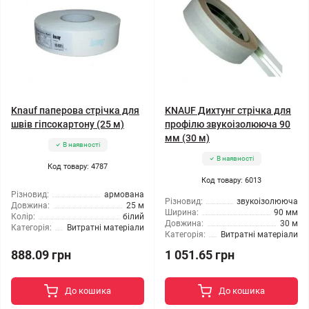
Knauf паперова стрічка для
KNAUF Дихтунг стрічка для
швів гіпсокартону (25 м)
профілю звукоізолююча 90
мм (30 м)
В наявності
В наявності
Код товару: 4787
Код товару: 6013
Різновид:
армована
Різновид:
звукоізолююча
Довжина:
25 м
Ширина:
90 мм
Колір:
білий
Довжина:
30 м
Категорія:
Витратні матеріали
Категорія:
Витратні матеріали
888.09 грн
1 051.65 грн
До кошика
До кошика