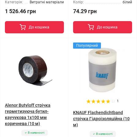
Категорія:
Витратні матеріали
Колір:
білий
1 526.46 грн
74.29 грн
До кошика
До кошика
Популярний
1
Alenor Butyloff стрічка
герметизуюча бутил-
KNAUF Flachendichtband
каучукова 1х100 мм
стрічка Гідроізоляційна (10
коричнева (10 м)
м)
В наявності
В наявності