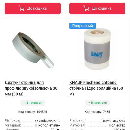
До кошика
До кошика
Популярний
Дихтунг стрічка для
KNAUF Flachendichtband
профілю звукоізолююча 30
стрічка Гідроізоляційна (50
мм (30 м)
м)
В наявності
В наявності
Код товару: 104546
Код товару: 7435
Різновид:
звукоізолююча
Різновид:
герметизуюча
Матеріал:
Пінополіетилен
Матеріал:
Поліестер