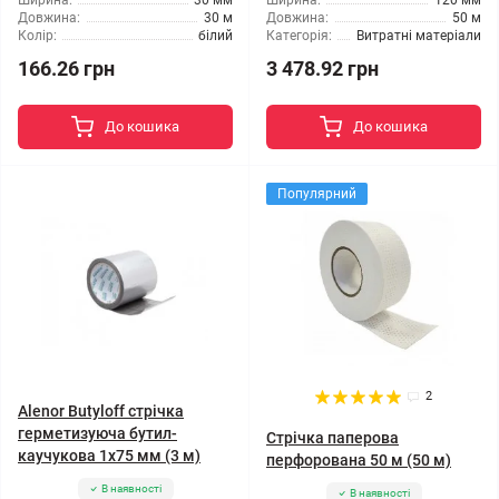
Ширина:
30 мм
Ширина:
120 мм
Довжина:
30 м
Довжина:
50 м
Колір:
білий
Категорія:
Витратні матеріали
166.26 грн
3 478.92 грн
До кошика
До кошика
Популярний
2
Alenor Butyloff стрічка
герметизуюча бутил-
Стрічка паперова
каучукова 1х75 мм (3 м)
перфорована 50 м (50 м)
В наявності
В наявності