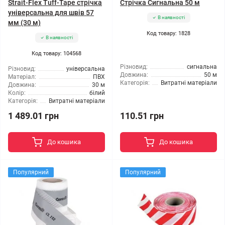
Strait-Flex Tuff-Tape стрічка
Стрічка Сигнальна 50 м
універсальна для швів 57
В наявності
мм (30 м)
Код товару: 1828
В наявності
Код товару: 104568
Різновид:
сигнальна
Різновид:
універсальна
Довжина:
50 м
Матеріал:
ПВХ
Категорія:
Витратні матеріали
Довжина:
30 м
Колір:
білий
Категорія:
Витратні матеріали
1 489.01 грн
110.51 грн
До кошика
До кошика
Популярний
Популярний