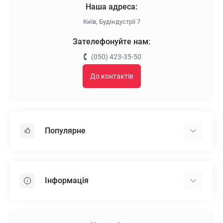
Наша адреса:
Київ, Будіндустрії 7
Зателефонуйте нам:
(050) 423-35-50
До контактів
Популярне
Гіпсокартон
OSB
Інформація
Пінопласт
Пінополістирол
Доставка
Мінеральна вата
Оплата