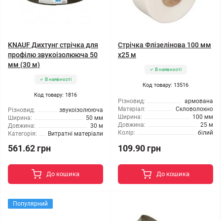
KNAUF Дихтунг стрічка для
Стрічка Флізелінова 100 мм
профілю звукоізолююча 50
х25 м
мм (30 м)
В наявності
В наявності
Код товару: 13516
Код товару: 1816
Різновид:
армована
Матеріал:
Скловолокно
Різновид:
звукоізолююча
Ширина:
100 мм
Ширина:
50 мм
Довжина:
25 м
Довжина:
30 м
Колір:
білий
Категорія:
Витратні матеріали
561.62 грн
109.90 грн
До кошика
До кошика
Популярний