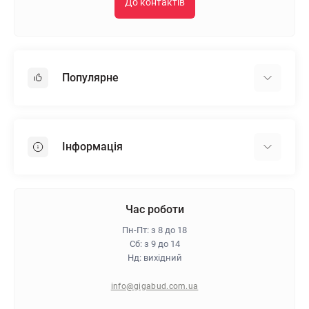
До контактів
Популярне
Гіпсокартон
OSB
Інформація
Пінопласт
Пінополістирол
Доставка
Мінеральна вата
Оплата
Час роботи
Клей для плитки
Контакти
Пн-Пт: з 8 до 18
Гарантія та повернення
Сб: з 9 до 14
Нд: вихідний
Про магазин
Політика конфіденційності
info@gigabud.com.ua
Відгуки