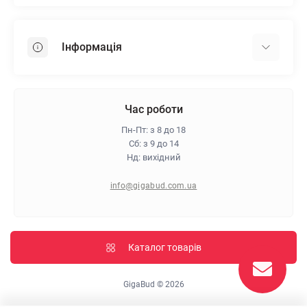
Гіпсокартон
OSB
Інформація
Пінопласт
Пінополістирол
Доставка
Мінеральна вата
Оплата
Час роботи
Клей для плитки
Контакти
Пн-Пт: з 8 до 18
Гарантія та повернення
Сб: з 9 до 14
Нд: вихідний
Про магазин
Політика конфіденційності
info@gigabud.com.ua
Відгуки
Блог
Карта сайту
Каталог товарів
Виробники
GigaBud © 2026