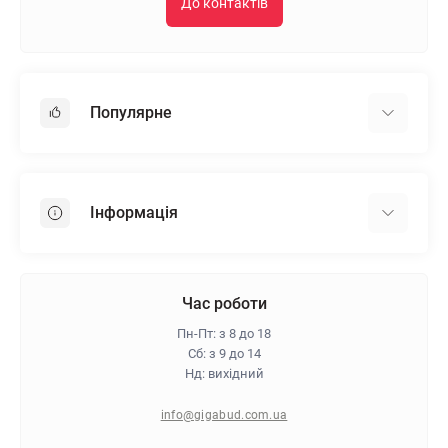
До контактів
Популярне
Гіпсокартон
OSB
Інформація
Пінопласт
Пінополістирол
Доставка
Мінеральна вата
Оплата
Час роботи
Клей для плитки
Контакти
Пн-Пт: з 8 до 18
Гарантія та повернення
Сб: з 9 до 14
Нд: вихідний
Про магазин
Політика конфіденційності
info@gigabud.com.ua
Відгуки