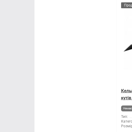
Про
Кель
куті
Немає 
Тип:
Катего
Розмір