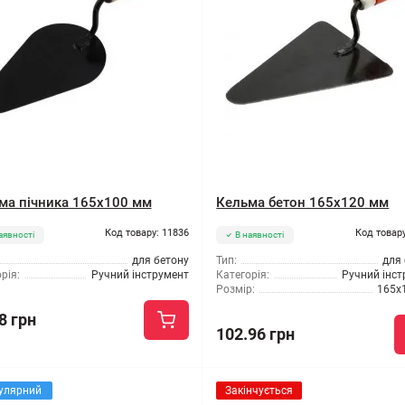
ма пічника 165x100 мм
Кельма бетон 165x120 мм
Код товару: 11836
Код товару
аявності
В наявності
для бетону
Тип:
для
рія:
Ручний інструмент
Категорія:
Ручний інс
Розмір:
165x
8 грн
102.96 грн
улярний
Закінчується