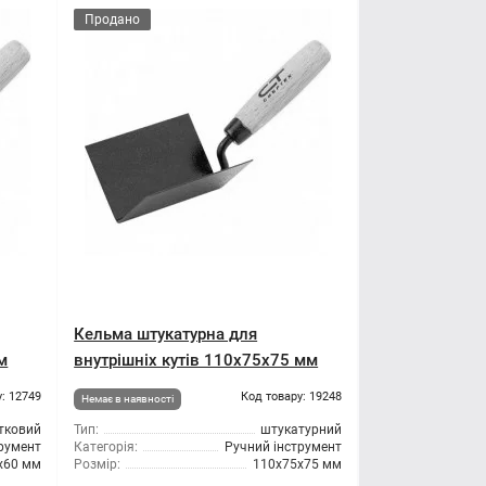
Продано
Кельма штукатурна для
м
внутрішніх кутів 110x75x75 мм
: 12749
Код товару: 19248
Немає в наявності
тковий
Тип:
штукатурний
трумент
Категорія:
Ручний інструмент
x60 мм
Розмір:
110x75x75 мм