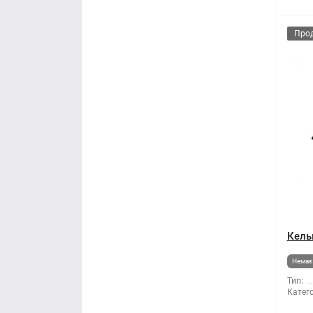
Про
Кель
Немає 
Тип:
Катего