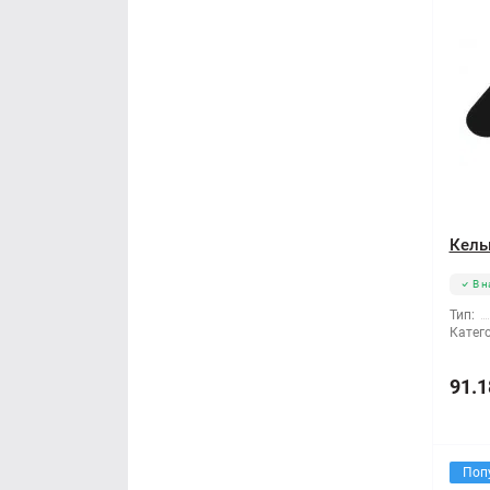
Кель
В н
Тип:
Катего
91.1
Поп