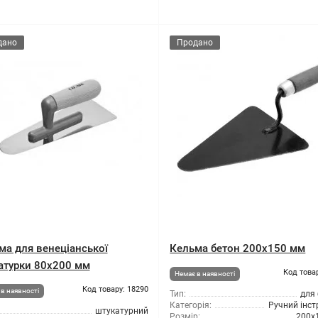
дано
Продано
ма для венеціанської
Кельма бетон 200x150 мм
атурки 80x200 мм
Код това
Немає в наявності
Код товару: 18290
в наявності
Тип:
для
Категорія:
Ручний інс
штукатурний
Розмір:
200x