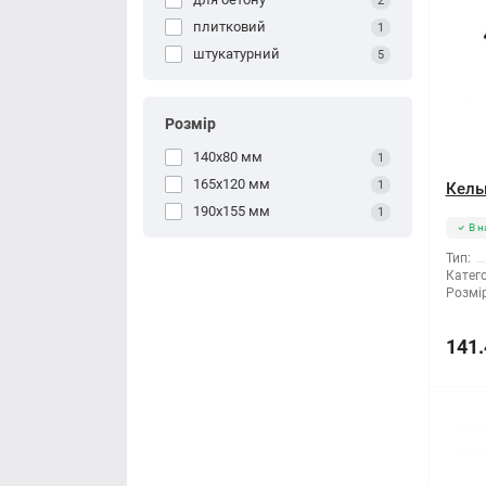
2
плитковий
1
штукатурний
5
Розмір
140x80 мм
1
165x120 мм
1
Кель
190x155 мм
1
В н
Тип:
Катего
Розмір
141.