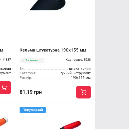
мм
Кельма штукатурна 190x155 мм
: 11837
Код товару: 5928
В наявності
тковий
Тип:
штукатурний
трумент
Категорія:
Ручний інструмент
Розмір:
190x155 мм
81.19 грн
Популярний