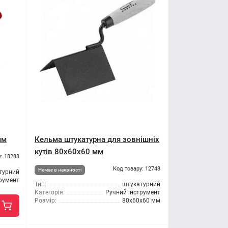
мм
Кельма штукатурна для зовнішніх
кутів 80x60x60 мм
: 18288
Код товару: 12748
Немає в наявності
турний
трумент
Тип:
штукатурний
Категорія:
Ручний інструмент
Розмір:
80x60x60 мм