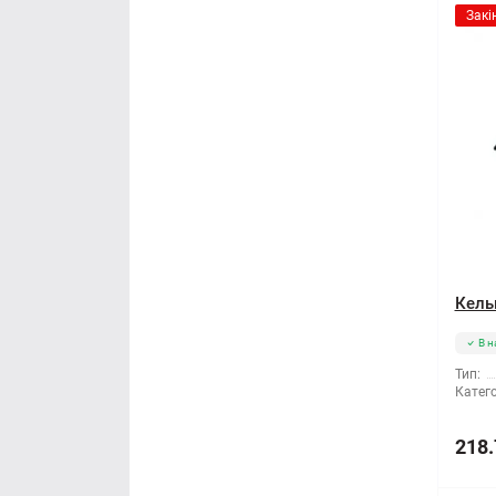
Закі
Кель
В н
Тип:
Катего
218.