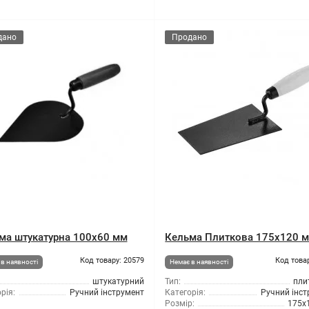
дано
Продано
ма штукатурна 100x60 мм
Кельма Плиткова 175x120 
Код товару: 20579
Код това
в наявності
Немає в наявності
штукатурний
Тип:
пли
рія:
Ручний інструмент
Категорія:
Ручний інс
Розмір:
175x