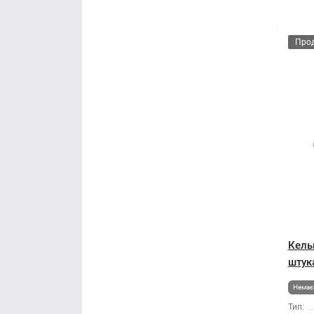
Про
Кель
штук
Немає 
Тип: