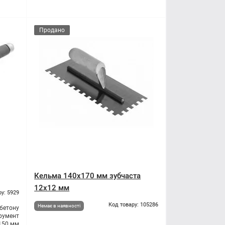
Продано
Кельма 140x170 мм зубчаста
12х12 мм
ру: 5929
Код товару: 105286
Немає в наявності
 бетону
трумент
150 мм