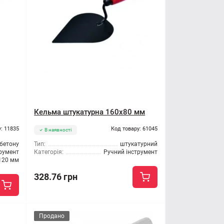
Кельма штукатурна 160x80 мм
: 11835
Код товару: 61045
В наявності
 бетону
Тип:
штукатурний
трумент
Категорія:
Ручний інструмент
120 мм
328.76 грн
Продано