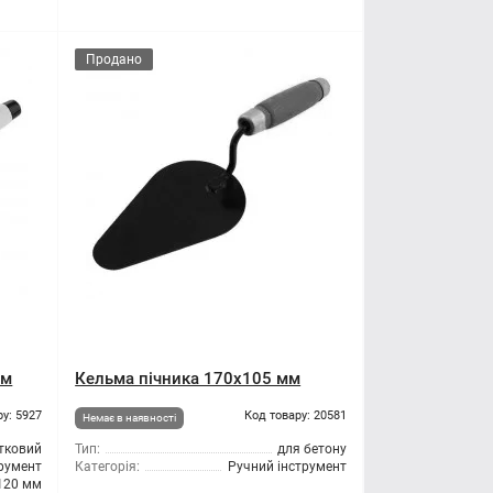
Продано
мм
Кельма пічника 170x105 мм
ру: 5927
Код товару: 20581
Немає в наявності
тковий
Тип:
для бетону
трумент
Категорія:
Ручний інструмент
120 мм