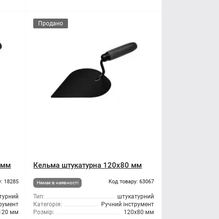
Продано
 мм
Кельма штукатурна 120x80 мм
: 18285
Код товару: 63067
Немає в наявності
турний
Тип:
штукатурний
трумент
Категорія:
Ручний інструмент
120 мм
Розмір:
120x80 мм