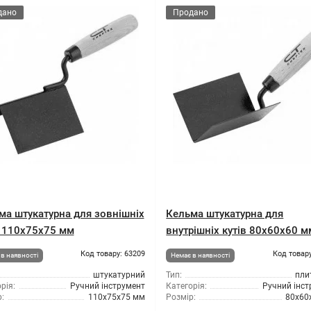
дано
Продано
ма штукатурна для зовнішніх
Кельма штукатурна для
в 110x75x75 мм
внутрішніх кутів 80x60x60 м
Код товару: 63209
Код товару
в наявності
Немає в наявності
штукатурний
Тип:
пли
рія:
Ручний інструмент
Категорія:
Ручний інс
:
110x75x75 мм
Розмір:
80x60