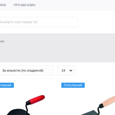
ИКИ
ПРО МАГАЗИН
ьма
улярний
Популярний