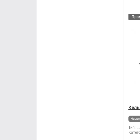
Про
Кель
Немає 
Тип:
Катего