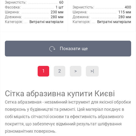
Зернистість:
60
Фасовка:
1 шт
Зернистість:
400
Ширина:
230 мм
Ширина:
115 мм
Довжина:
280 мм
Довжина:
280 мм
Категорія:
Витратні матеріали
Категорія:
Витратні матеріали
Показати ще
1
2
>
>|
Сітка абразивна купити Києві
Сетка абразивная - незамінний інструмент для якісної обробки
поверхонь у будівництві та ремонті. Цей матеріал поєднує в
собі міцність сітчастої основи та ефективність абразивного
покриття, що забезпечує відмінний результат шліфування
різноманітних поверхонь.