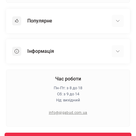
Популярне
Гіпсокартон
OSB
Інформація
Пінопласт
Пінополістирол
Доставка
Мінеральна вата
Оплата
Час роботи
Клей для плитки
Контакти
Пн-Пт: з 8 до 18
Гарантія та повернення
Сб: з 9 до 14
Нд: вихідний
Про магазин
Політика конфіденційності
info@gigabud.com.ua
Відгуки
Блог
Карта сайту