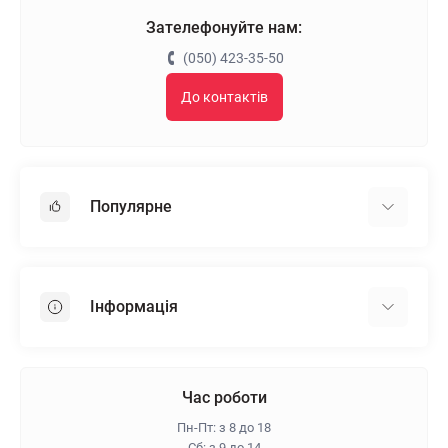
Зателефонуйте нам:
(050) 423-35-50
До контактів
Популярне
Гіпсокартон
OSB
Інформація
Пінопласт
Пінополістирол
Доставка
Мінеральна вата
Оплата
Час роботи
Клей для плитки
Контакти
Пн-Пт: з 8 до 18
Гарантія та повернення
Сб: з 9 до 14